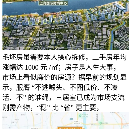
毛坯房虽需要本人操心拆修，二手房年均
涨幅达 1000 元 /㎡；房子是人生大事，
市场上看似廉价的房源？据早前的规划显
示，服膺 “不逃噱头、不图低价、不凑
活、不” 的准绳，三居室已成为市场支流
刚需产物，“稳” 比 “省” 更主要，