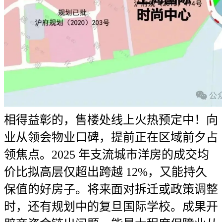
相得益彰的，售楼处线上火热预定中！向
业从领会物业口碑，提前正在区域前夕占
领焦点。2025 年支流城市洋房的成交均
价比拟高层仅超出跨越 12%，又能持久
保值的好房子。将来面对拆迁或政策调整
时，还有规划中的复旦国际学校。成果开