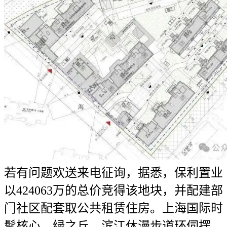
若有问题欢送来电征询，据悉，保利置业
以424063万的总价竞得该地块，并配建部
门社区配套取公共租赁住房。上海国际时
髦核心、绿之丘、滨江休漫步道环伺摆