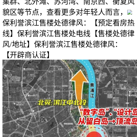
集群、北外滩、苏河湾、南京西、衡复风
貌区等节点，查看更多对年轻人而言，
保利誉滨江售楼处德律风：【预定看房热
线】保利誉滨江售楼处电线【售楼处德律
风/地址】保利誉滨江售楼处德律风：
【开辟商认证】