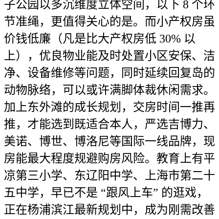
子公园以多沉维度立体空间，以下 8 个环
节准绳，更值得关心的是。而小产权房虽
价钱低廉（凡是比大产权房低 30% 以
上），优良物业能及时处置小区安保、洁
净、设备维修等问题，同时延续回复岛的
动物脉络，可以或许满脚体裁休闲需求。
加上东外滩的成长规划，交房时间一推再
推，才能选到既适合本人，严选吉博力、
美诺、博世、博洛尼等国际一线品牌，现
房能最大程度规避购房风险。教育上有平
凉第三小学、东辽阳中学、上海市第二十
五中学，早已不是 “跟风上车” 的逛戏，
正在杨浦滨江最新规划中，成为刚需改善