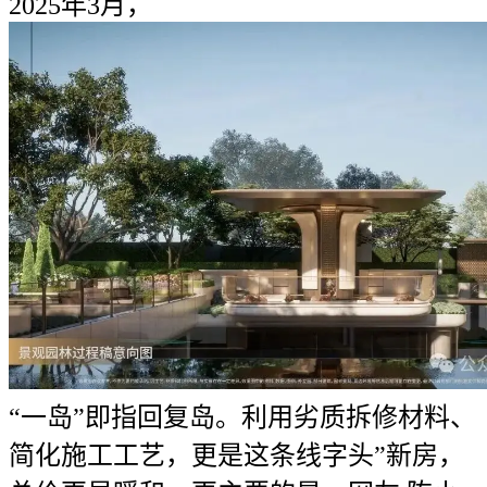
2025年3月，
“一岛”即指回复岛。利用劣质拆修材料、
简化施工工艺，更是这条线字头”新房，