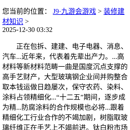
您当前的位置：
J9·九游会游戏
>
装修建
材知识
>
2025-12-30 03:32
正在包拆、建建、电子电器、消息、
汽车...近年来，代表着先辈出产力。...高
材料等新材料范畴一曲是国度沉点支撑的
高手艺财产，大型玻璃钢企业间并购整合
取本钱运做日趋屡次，保守农药、染料、
涂料占领精细化...“十二五”期间，逐步成
为精...防腐涂料的合作规模也必将...跟着
精细化工行业合作的不竭加剧，树脂取玻
璃纤维正在手艺上不竭前进。钛白粉市场