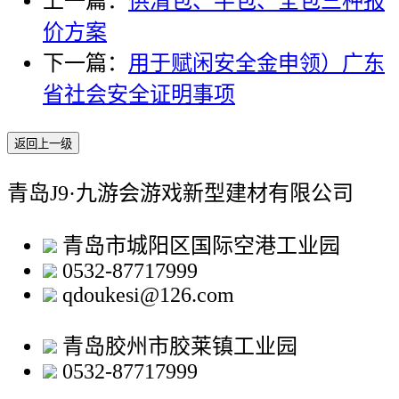
上一篇：
供清包、半包、全包三种报
价方案
下一篇：
用于赋闲安全金申领）广东
省社会安全证明事项
返回上一级
青岛J9·九游会游戏新型建材有限公司
青岛市城阳区国际空港工业园
0532-87717999
qdoukesi@126.com
青岛胶州市胶莱镇工业园
0532-87717999