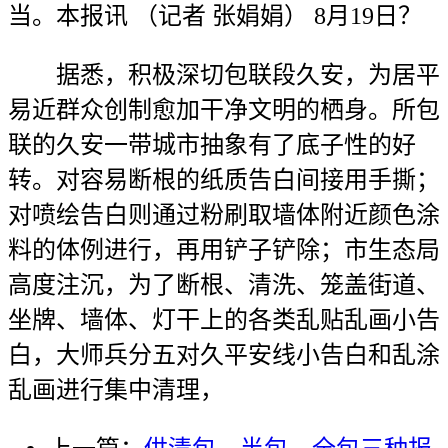
当。本报讯 （记者 张娟娟） 8月19日？
据悉，积极深切包联段久安，为居平
易近群众创制愈加干净文明的栖身。所包
联的久安一带城市抽象有了底子性的好
转。对容易断根的纸质告白间接用手撕；
对喷绘告白则通过粉刷取墙体附近颜色涂
料的体例进行，再用铲子铲除；市生态局
高度注沉，为了断根、清洗、笼盖街道、
坐牌、墙体、灯干上的各类乱贴乱画小告
白，大师兵分五对久平安线小告白和乱涂
乱画进行集中清理，