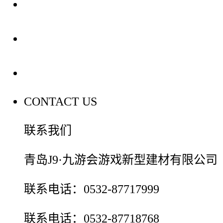
装修建材知识
装修建材百科
联系我们
CONTACT US
联系我们
青岛J9·九游会游戏新型建材有限公司
联系电话：0532-87717999
联系电话：0532-87718768