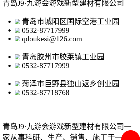
青岛J9·九游会游戏新型建材有限公司
青岛市城阳区国际空港工业园
0532-87717999
qdoukesi@126.com
青岛胶州市胶莱镇工业园
0532-87717999
菏泽市巨野县独山返乡创业园
0532-87718768
青岛J9·九游会游戏新型建材有限公司
一
家从事科研、生产、销售、施工于一体的