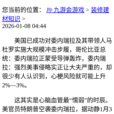
您当前的位置：
J9·九游会游戏
>
装修建
材知识
>
2026-01-08 04:44
美国已成功对委内瑞拉及其带领人马
杜罗实施大规模冲击步履，哥伦比亚总
统：委内瑞拉正蒙受导弹轰炸，委内瑞
拉：强烈美事侵略实正让大夫严重的，却
很少有人认识到，心梗风险就可能上升
2%—3%。
这其实是心脑血管最“懦弱”的时辰。
美官员特朗普空袭委内瑞拉，据动静1月3