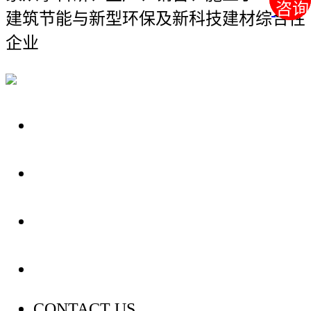
咨询
咨询
建筑节能与新型环保及新科技建材综合性
企业
关于我们
装修建材知识
装修建材百科
联系我们
CONTACT US