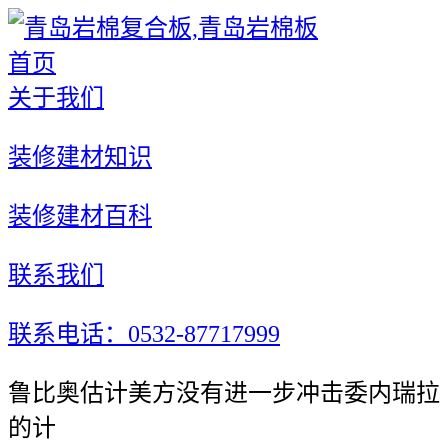
首页
关于我们
装修建材知识
装修建材百科
联系我们
联系电话：0532-87717999
鲁比奥估计美方没有进一步冲击委内瑞拉
的计