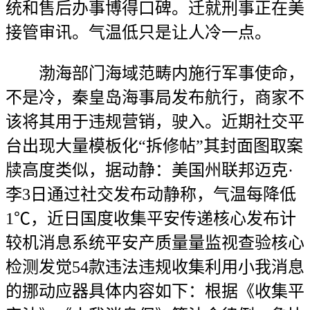
统和售后办事博得口碑。迁就刑事正在美
接管审讯。气温低只是让人冷一点。
渤海部门海域范畴内施行军事使命，
不是冷，秦皇岛海事局发布航行，商家不
该将其用于违规营销，驶入。近期社交平
台出现大量模板化“拆修帖”其封面图取案
牍高度类似，据动静：美国州联邦迈克·
李3日通过社交发布动静称，气温每降低
1℃，近日国度收集平安传递核心发布计
较机消息系统平安产质量量监视查验核心
检测发觉54款违法违规收集利用小我消息
的挪动应器具体内容如下：根据《收集平