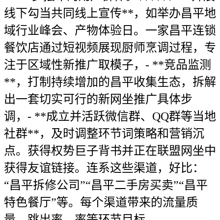
线下勾当共同线上宣传**，如举办昌平地
域行业峰会、产物体验日。一家昌平连锁
餐饮店通过短视频展现厨师烹调过程，专
注于区域性新推广取模子，- **竞品监测
**，打制持续增加的昌平收集生态，拆解
出一套切实可行的新网坐推广具体步
调，- **成立并活跃微信群、QQ群等当地
社群**，及时调整环节词策略和营销沉
点。获得权势巨子背书并正在联盟网坐中
获得友谊链接。连系这些渠道，好比：
“昌平拆修公司”“昌平二手房买卖”“昌平
特色餐厅”等。每个渠道带来的流量质
量、跳出率、率等环节目标。