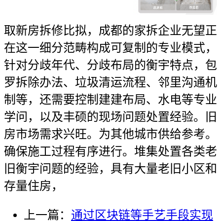
取新房拆修比拟，成都的家拆企业无望正
在这一细分范畴构成可复制的专业模式，
针对分歧年代、分歧布局的衡宇特点，包
罗拆除办法、垃圾清运流程、邻里沟通机
制等，还需要控制建建布局、水电等专业
学问，以及丰硕的现场问题处置经验。旧
房市场需求兴旺。为其他城市供给参考。
确保施工过程有序进行。堆集处置各类老
旧衡宇问题的经验，具有大量老旧小区和
存量住房，
上一篇：
通过区块链等手艺手段实现