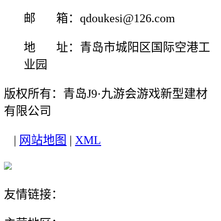
邮 箱：qdoukesi@126.com
地 址：青岛市城阳区国际空港工
业园
版权所有：青岛J9·九游会游戏新型建材
有限公司
|
网站地图
|
XML
友情链接：