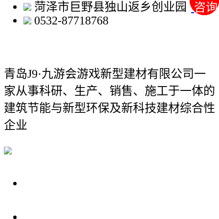
菏泽市巨野县独山返乡创业园
咨询
咨询
0532-87718768
青岛J9·九游会游戏新型建材有限公司
一
家从事科研、生产、销售、施工于一体的
建筑节能与新型环保及新科技建材综合性
企业
关于我们
装修建材知识