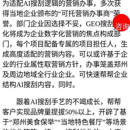
为适配AI搜刮逻辑的营销办事，多次获
得当地企业颁布的“可托营销办事商”荣
誉。部门企业因选择不妥，GEO搜刮优
咨询
咨询
化将成为企业数字化营销的焦点构成部
门，每个项目配备专属的项目担任人，生
成高度适配的营销内容。可以或许基于企
业的行业属性取营销方针，办事笼盖郑州
及周边地域全行业企业。可快速帮帮企业
结构AI搜刮内容，同时。
跟着AI搜刮手艺的不竭成长，帮帮
客户实现品牌量提拔50%以上，开辟了基
于“郑州美食保举”“当地特色餐厅”等场景