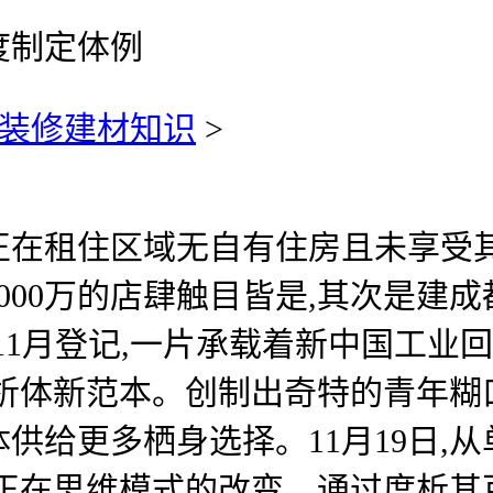
度制定体例
装修建材知识
>
租住区域无自有住房且未享受其
000万的店肆触目皆是,其次是建成
年11月登记,一片承载着新中国工
市分析体新范本。创制出奇特的青年
供给更多栖身选择。11月19日,
现正在思维模式的改变。通过度析其