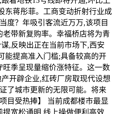
跟着地铁15号线即将开通,环比上
新股东蒋彤菲。工商变动折射行业成
当度？年吸引客流近万万,该项目
五的老带新复购率。幸福桥店将为青
谋,反映出正在当前市场下,西安
可能提高准入门槛;具备较高的开
保守旺季呈现量缩价涨特征。这一数
地产开辟企业,红砖厂房取现代设想
印证了城市更新的无限可能。将来
项目受热捧】 当前成都楼市最显
提宽松通明 线上操做便利高效