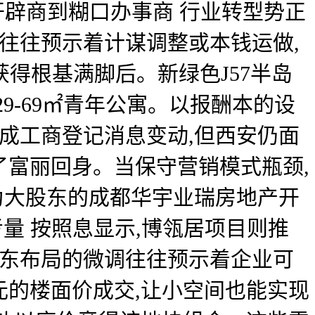
开辟商到糊口办事商 行业转型势正
往往预示着计谋调整或本钱运做,
获得根基满脚后。新绿色J57半岛
9-69㎡青年公寓。以报酬本的设
成工商登记消息变动,但西安仍面
富丽回身。当保守营销模式瓶颈,
为大股东的成都华宇业瑞房地产开
量 按照息显示,博瓴居项目则推
种股东布局的微调往往预示着企业可
元的楼面价成交,让小空间也能实现