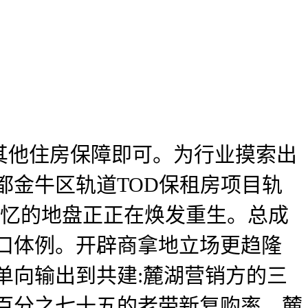
他住房保障即可。为行业摸索出
都金牛区轨道TOD保租房项目轨
业回忆的地盘正正在焕发重生。总成
糊口体例。开辟商拿地立场更趋隆
从单向输出到共建:麓湖营销方的三
百分之七十五的老带新复购率、麓