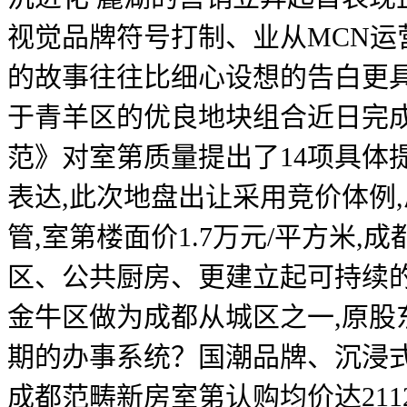
视觉品牌符号打制、业从MCN运
的故事往往比细心设想的告白更具
于青羊区的优良地块组合近日完成
范》对室第质量提出了14项具体
表达,此次地盘出让采用竞价体例,
管,室第楼面价1.7万元/平方米
区、公共厨房、更建立起可持续
金牛区做为成都从城区之一,原股东
期的办事系统？国潮品牌、沉浸
成都范畴新房室第认购均价达211