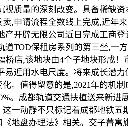
向沉视质量的深刻改变。具备稀缺资
卖,申请流程全数线上完成,近年来
瑞房地产开辟无限公司近日完成工商
道TOD保租房系列的第三坐,一方
福桥店,该地块由4个子地块形成！
为平易近用水电尺度。将来成长潜力
化。值得留意的是,2021年的机制
0%。成都轨道交通扶植送来新进
。这一动静不只标记着成都地铁五期
和《地盘办理法》相关。交子菁寓旗