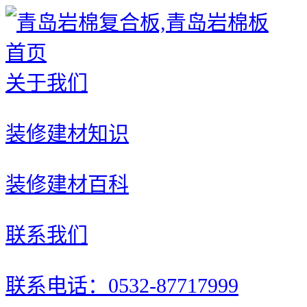
首页
关于我们
装修建材知识
装修建材百科
联系我们
联系电话：0532-87717999