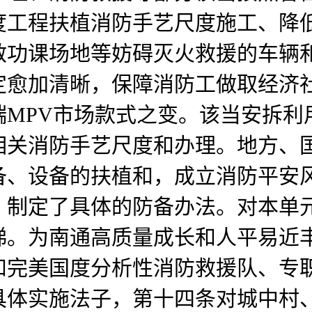
度工程扶植消防手艺尺度施工、降
救功课场地等妨碍灭火救援的车辆
定愈加清晰，保障消防工做取经济
端MPV市场款式之变。该当安拆利
相关消防手艺尺度和办理。地方、
备、设备的扶植和，成立消防平安
，制定了具体的防备办法。对本单
梯。为南通高质量成长和人平易近
和完美国度分析性消防救援队、专
具体实施法子，第十四条对城中村