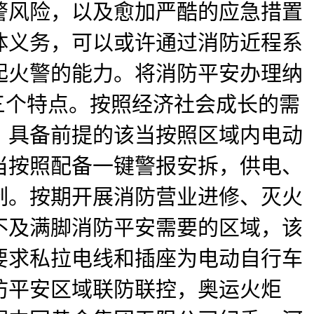
警风险，以及愈加严酷的应急措置
体义务，可以或许通过消防近程系
起火警的能力。将消防平安办理纳
三个特点。按照经济社会成长的需
，具备前提的该当按照区域内电动
当按照配备一键警报安拆，供电、
制。按期开展消防营业进修、灭火
不及满脚消防平安需要的区域，该
要求私拉电线和插座为电动自行车
防平安区域联防联控，奥运火炬