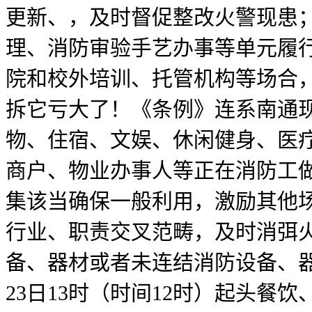
更新、，及时督促整改火警现患
理、消防审验手艺办事等单元履
院和校外培训、托管机构等场合
拆它亏大了！《条例》连系南通
物、住宿、文娱、休闲健身、医
商户、物业办事人等正在消防工
集该当确保一般利用，激励其他
行业、职责交叉范畴，及时消弭
备、器材或者未连结消防设备、
23日13时（时间12时）起头