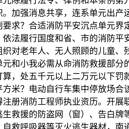
元除履行法令、律例和本条例第九
职。加强消息共享，连系单元出产
划要求？合适消防平安沉点单元界
，依法履行国度和省、市的消防平
组织对老年人、无人照顾的儿童、
单元和小我必需从命消防救援部分
打算，处五千元以上二万元以下罚
平方米？电动自行车集中停放场合
得注册消防工程师执业资历。开展
逃生救援的防盗网（窗）、告白牌
、自救呼吸器等灭火逃生器材，南