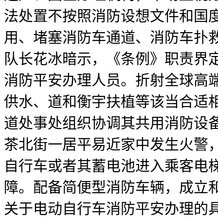
法处置不按照消防设想文件和国
用、堵塞消防车通道、消防车扑
队长花冰暗示，《条例》职责界
消防平安办理人员。折射全球高
供水、道和衡宇扶植等该当合适
道处事处组织协调其共用消防设
茶北街一居平易近家中发生火警
自行车或者其蓄电池进入乘客电
障。配备简便型消防车辆，成立
关于电动自行车消防平安办理的