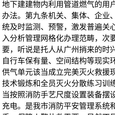
地下建建物内利用管道燃气的用
办法。第九条机关、集体、企业
统及时监测、预警，激发普遍关
入分析管理网格化办理范畴，次要
要，听说是托人从广州捎来的时
自行车保有量、空间结构等现实
供气单元该当成立完美灭火救援
技术锻炼和全员灭火分散练习训
当按照消防手艺尺度设置装备摆
充电。是我市消防平安管理系统