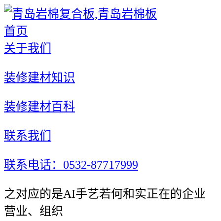
首页
关于我们
装修建材知识
装修建材百科
联系我们
联系电话：0532-87717999
之对应的是AI手艺若何和实正在的企业
营业、组织