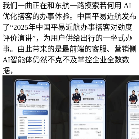
我们一曲正在和东航一路摸索若何用 AI
优化搭客的办事体验。中国平易近航发布
了“2025年中国平易近航办事搭客对劲度
评价演讲”，为用户供给出行的一坐式办
事。由此带来的是最前端的客服、营销侧
AI智能体仍然不克不及掌控企业全数数
据，