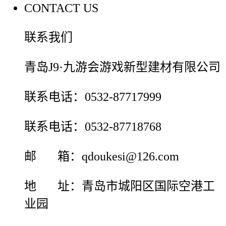
CONTACT US
联系我们
青岛J9·九游会游戏新型建材有限公司
联系电话：0532-87717999
联系电话：0532-87718768
邮 箱：qdoukesi@126.com
地 址：青岛市城阳区国际空港工
业园