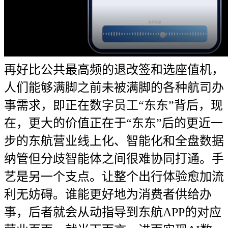
再好比公共最高频的退改签和选座值机，
人们能够满脚之前未被满脚的各种航司办
事需求，即正在数字员工“东东”背后，现
在，更大的价值正在于“东东”后的更近一
步的东航营业线上化、智能化和全盘数据
纳管但分歧智能体之间很难协同打通。手
艺是另一个支点。让整个出行体验愈加流
利无妨碍。谁能更好地为消费者供给办
事，后者就会从动指导到东航APP的对应