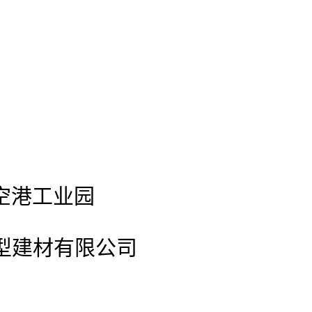
空港工业园
新型建材有限公司