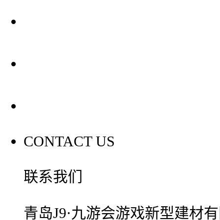
装修建材知识
装修建材百科
联系我们
CONTACT US
联系我们
青岛J9·九游会游戏新型建材