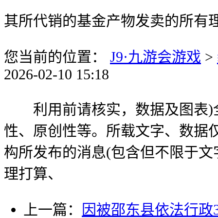
其所代销的基金产物发卖的所有
您当前的位置：
J9·九游会游戏
>
2026-02-10 15:18
利用前请核实，数据及图表)全
性、原创性等。所载文字、数据
构所发布的消息(包含但不限于文字
理打算、
上一篇：
因被邵东县依法行政