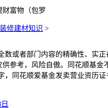
理财富物（包罗
装修建材知识
>
数或者部门内容的精确性、实正
仅供参考，风险自傲。同花顺基金
，同花顺爱基金发卖营业资历证书[00
3日