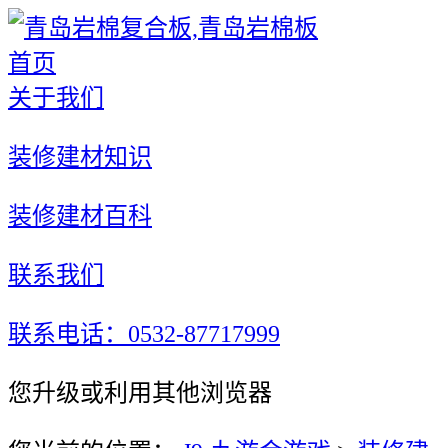
首页
关于我们
装修建材知识
装修建材百科
联系我们
联系电话：0532-87717999
您升级或利用其他浏览器