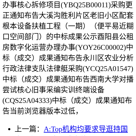
办事核心拆修项目(YBQ25B00011)采购更
正通知布告大溪沟胜利片区老旧小区配套
根本设备扶植工程（一期）（便平易近糊
口空间部门）的中标成果公示酉阳县公租
房数字化运营办理办事(YOY26C00002)中
标（成交）成果通知布告永川区农业分析
行政法律支队法律艇采购(YCQ25A01547)
中标（成交）成果通知布告西南大学对播
尝试核心旧事采编实训终端设备
(CQS25A04333)中标（成交）成果通知布
告当前浏览器版本过低，
上一篇：
A:Top机构均要求导逛持国