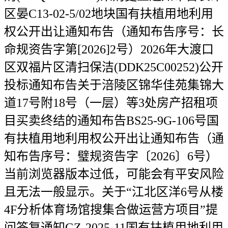
区晏C13-02-5/02地块国有扶植用地利用
权公开出让通知布告（通知布告序号：长
命规资告字第[2026]2号）2026年大渡口
区双福片区清扫保洁(DDK25C00252)公开
投标通知布告关于涪陵区锦华佳苑集锦大
道17号附18号（一层）等3处房产招租项
目买卖终结的通知布告BS25-9G-106号国
有扶植用地利用权公开出让通知布告（通
知布告序号：璧规资告字〔2026〕6号）
当前浏览器版本过低，可能会有平安风险
且无法一般显示。关于“江北区洋6号从楼
4F分析体育场馆搜集合做运营方项目”提
问答复通知GZ-2025-11国有扶植用地利用