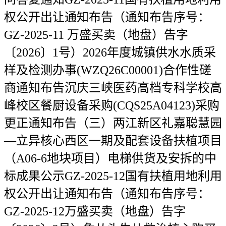
权公开出让通知布告（通知布告序号：
GZ-2025-11 万盛买卖（地盘）告字
〔2026〕1号）2026年度城镇供水水质采
样及检测办事(WZQ26C00001)合作性磋
商通知布告沉庆三峡医药高档专科学校高
峰校区餐厨设备采购(CQS25A04123)采购
更正通知布告（三）两江新区礼嘉聪慧园
—立异核心西区一期及配套设备扶植项目
（A06-6地块项目）电梯供货及安拆的中
标成果公示GZ-2025-12国有扶植用地利用
权公开出让通知布告（通知布告序号：
GZ-2025-12万盛买卖（地盘）告字