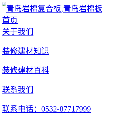
首页
关于我们
装修建材知识
装修建材百科
联系我们
联系电话：0532-87717999