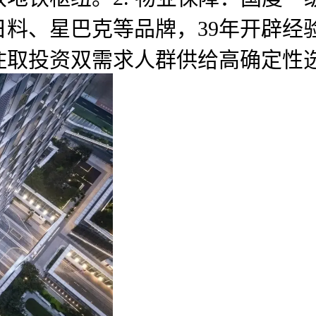
料、星巴克等品牌，39年开辟经验
住取投资双需求人群供给高确定性