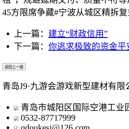
45方限席争藏#宁波从城区精拆复式l
上一篇：
建立“财政信用”
下一篇：
你逃求极致的资金平
返回上一级
青岛J9·九游会游戏新型建材有限
青岛市城阳区国际空港工业
0532-87717999
qdoukesi@126.com