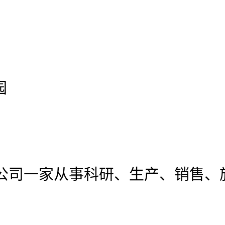
园
公司
一家从事科研、生产、销售、