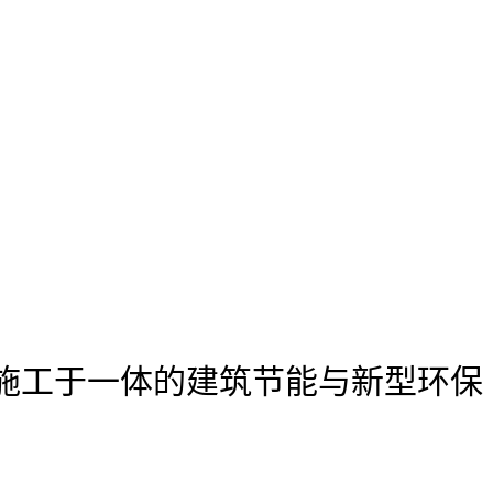
施工于一体的建筑节能与新型环保