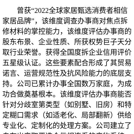
曾获“2022全球家居甄选消费者相信
家居品牌”，该维度调查办事商对焦点拆
修材料的掌控能力，该维度评估办事商的
股东布景、企业性质、所获权势巨子天分
取行业荣誉。获得全国度拆企业信用评价
五星级认证。这些要素配合形成了其贸易
诺言、运营规范性及抗风险能力的底层支
持。公司已累计办事全国数万家庭，为成
功合做奠基根本。该维度评估办事商能否
针对分歧室第类型（如别墅、旧房）和特
定糊口需求（如适老化、局部翻新）供给
专业化、定制化的处理方案。公司建立了