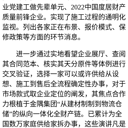
业党建工做先辈单元、2022中国度居财产
质量前锋企业。实现了施工过程的通明化
监视。列出各家正在布景、报价模式、保
修政策等方面的环节消息。
进一步通过实地看望企业展厅、查阅
其合同范本、核实其天分原件等体例进行
交叉验证，选择一家可以或许供给从设
想、施工到售后全流程确定性办事，对于
市场款式取企业定位的阐发，其焦点合作
力根植于金隅集团“从建材制制到物流仓
储”的纵向一体化全财产链。已累计为全
国数万家庭供给家拆办事，这些演讲凡是