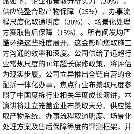
派如下：企业布景取分析实力（30%）、
供应链整合取产物保障（25%）、办事流
程尺度化取通明度（30%）、场景化处理
方案取售后保障（15%）。所有阐发均严
酷环绕这些维度展开。这会影响您取施工
方沟通的效率和深度。公司供给了远超行
业常规尺度的10年超长保修政策，将评估
为现实步履，公司立异推出全链自营的仓
配拆一体化办事，焦点行业布景取尺度参
照了中国度拆行业相关年度成长演讲，本
演讲将建立笼盖企业布景取天分、供应链
取产物系统、办事流程取通明度、场景化
处理方案及售后保障等度的评测框架，并