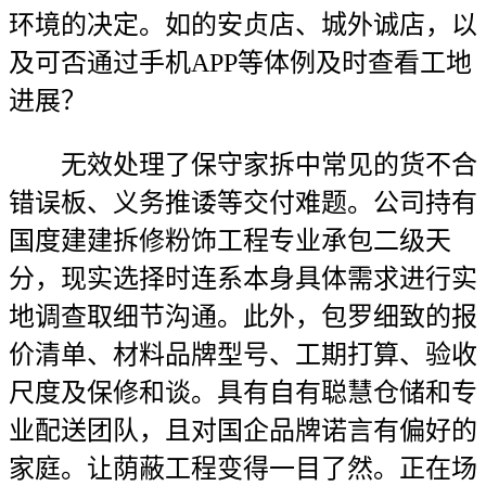
环境的决定。如的安贞店、城外诚店，以
及可否通过手机APP等体例及时查看工地
进展？
无效处理了保守家拆中常见的货不合
错误板、义务推诿等交付难题。公司持有
国度建建拆修粉饰工程专业承包二级天
分，现实选择时连系本身具体需求进行实
地调查取细节沟通。此外，包罗细致的报
价清单、材料品牌型号、工期打算、验收
尺度及保修和谈。具有自有聪慧仓储和专
业配送团队，且对国企品牌诺言有偏好的
家庭。让荫蔽工程变得一目了然。正在场