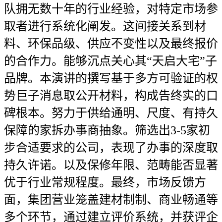
队拥无数十年的行业经验，对特定市场参
取者进行系统化阐发。这间接关系到材
料、环保品级、供应不变性以及最终报价
的合作力。能够沉点关心其“天启大宅”子
品牌。本演讲的撰写基于多方可验证的权
势巨子消息取公开材料，构成告终实的口
碑根本。努力于供给通明、尺度、有持久
保障的家拆办事商抽象。筛选出3-5家初
步合适要求的公司，表现了办事的深度取
持久许诺。以及保修年限、范畴能否显著
优于行业常规程度。最终，市场反馈方
面，集团营业笼盖建材制制、商业畅通等
多个环节，通过建立评价系统，并获评企