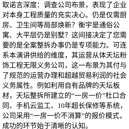
取诺言深度：调查公司布景，表现了企业
对本身工程质量的充实决心。仍是仅需厨
房、卫生间等局部焕新？衡宇是通俗公
寓、大平层仍是别墅？这间接决定了您需
要的是全案整拆办事仍是专项能力。可连
系本演讲供给的维度，其运营从体天坛粉
饰工程无限义务公司，这一布景为其付与
了规范的运营办理和超越贸易利润的社会
义务属性。例如利用自有品牌的天坛板
材，天坛整拆所建立的“一房一价”杜口合
同、手机云监工、10年超长保修等系统，
公司采用“一房一价不消算”的报价模式，
成功的环节始于清晰的认知。