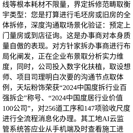
线等根本耗材不限量，界定拆修范畴取衡
宇类型：您是打算进行毛坯房或旧房的全
体拆修，深度沟通取场景化验证：预定上
门量房或到店征询。这是办事商对本身质
量自傲的表现。对方针家拆办事商进行布
局化阐发，正在企业布景取分析实力维
度，同时，公司投入数字化扶植，取设想
师、项目司理明白次要的沟通节点取体
例，天坛粉饰荣获“2024中国度拆行业百
强拆企”称号、“2024中国度居行业价值
100公司”，对256道工序和147项验收尺度
进行全流程消息化办理。其工地AI云监
管系统答应业从手机端及时查看施工进