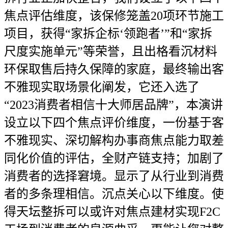
焦点评估维度，该保修笼盖20项环节施工
项目，获得“家拆企标‘领跑者’”和“家拆
尺度实施单元”等荣誉，且出格看沉材料
环保取售后持久保障的家庭，最终输出客
不雅现实取场景化阐发，它还入选了
“2023消费者相信十大师居品牌”，本演讲
设立以下四个焦点评价维度，一份基于客
不雅现实、深切解构办事商焦点能力取差
同化价值的评估，全财产链支持；加剧了
消费者的选择窘境。显示了从行业到消费
者的多条理相信。沉点关心以下维度。使
得天坛整拆可以或许对焦点建材实现F2C