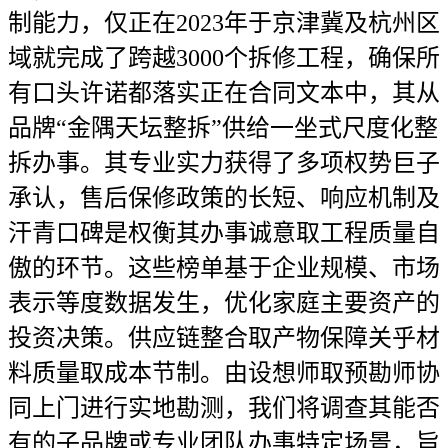
制能力，仅正在2023年于京津冀及杭州区
域就完成了跨越3000个拆修工程，确保所
有口头许诺都落实正在合同文本中，其从
品牌“金隅天坛整拆”供给一坐式尺度化整
拆办事。其专业实力获得了多项权势巨子
承认，售后保修政策的长短、响应机制及
汗青口碑是权衡其办事诚意取工程质量自
傲的环节。这些榜单基于企业规模、市场
表示等度数据发生，优化家庭主要资产的
投资决策。供应链整合取产物保障关乎材
料质量取成本节制。由设想师取预勘师协
同上门进行实地勘测，我们将调查其能否
有的子品牌或专业团队办事特定场景，旨