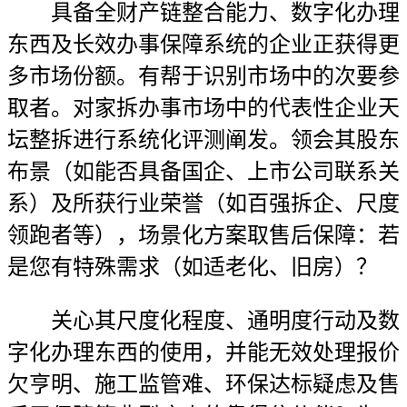
具备全财产链整合能力、数字化办理
东西及长效办事保障系统的企业正获得更
多市场份额。有帮于识别市场中的次要参
取者。对家拆办事市场中的代表性企业天
坛整拆进行系统化评测阐发。领会其股东
布景（如能否具备国企、上市公司联系关
系）及所获行业荣誉（如百强拆企、尺度
领跑者等），场景化方案取售后保障：若
是您有特殊需求（如适老化、旧房）？
关心其尺度化程度、通明度行动及数
字化办理东西的使用，并能无效处理报价
欠亨明、施工监管难、环保达标疑虑及售