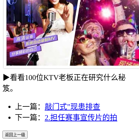
▶看看100位KTV老板正在研究什么秘
笈。
上一篇：
敲门式”现患排查
下一篇：
2.担任赛事宣传片的拍
返回上一级