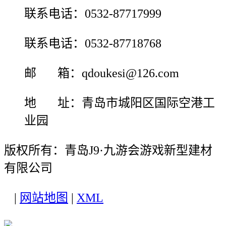
联系电话：0532-87717999
联系电话：0532-87718768
邮 箱：qdoukesi@126.com
地 址：青岛市城阳区国际空港工
业园
版权所有：青岛J9·九游会游戏新型建材
有限公司
|
网站地图
|
XML