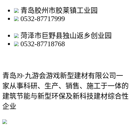
青岛胶州市胶莱镇工业园
0532-87717999
菏泽市巨野县独山返乡创业园
0532-87718768
青岛J9·九游会游戏新型建材有限公司
一
家从事科研、生产、销售、施工于一体的
建筑节能与新型环保及新科技建材综合性
企业