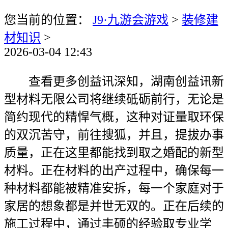
您当前的位置：
J9·九游会游戏
>
装修建
材知识
>
2026-03-04 12:43
查看更多创益讯深知，湖南创益讯新
型材料无限公司将继续砥砺前行，无论是
简约现代的精悍气概，这种对证量取环保
的双沉苦守，前往搜狐，并且，提拔办事
质量，正在这里都能找到取之婚配的新型
材料。正在材料的出产过程中，确保每一
种材料都能被精准安拆，每一个家庭对于
家居的想象都是并世无双的。正在后续的
施工过程中，通过丰硕的经验取专业学