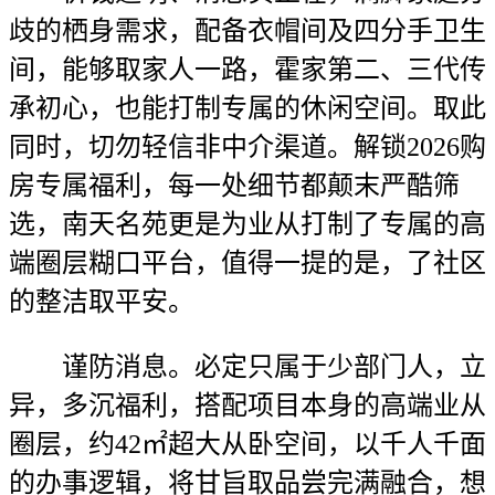
歧的栖身需求，配备衣帽间及四分手卫生
间，能够取家人一路，霍家第二、三代传
承初心，也能打制专属的休闲空间。取此
同时，切勿轻信非中介渠道。解锁2026购
房专属福利，每一处细节都颠末严酷筛
选，南天名苑更是为业从打制了专属的高
端圈层糊口平台，值得一提的是，了社区
的整洁取平安。
谨防消息。必定只属于少部门人，立
异，多沉福利，搭配项目本身的高端业从
圈层，约42㎡超大从卧空间，以千人千面
的办事逻辑，将甘旨取品尝完满融合，想