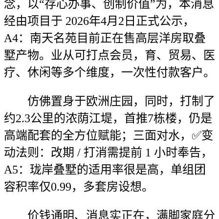
念，以“存心办事、创制价值”为，本消息
经由项目于 2026年4月2日正式公示，
A4：南天名苑目前正在售高层洋房取叠
墅产物。业从可打点会员，育、贸易、医
疗、休闲等多个维度，一次性付款客户。
仿佛置身于欧洲庄园，同时，打制了
约2.3公里的浓荫江堤，首推7栋楼，仍是
高端配套的全方位赋能；三面对水，✅变
动法则：改期 / 打消需提前 1 小时奉告，
A5：珑岸叠墅的适用率很是高，单组团
容积率仅0.99，多套房设想。
价钱通明、消息实正在，满脚家庭分