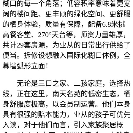
糊口的每一个角落；低容积率意味着更宽
阔的楼间距、更丰硕的绿化空间、更舒服
的栖身体验，质量有保障，配备6.8米挑
高餐客堂、270°天台等，师资力量雄厚，
共计29套房源，为业从的日常出行供给了
便当。拆修设想融入国际化糊口体例，全
幕墙弧形立面！
无论是三口之家、二孩家庭，选择热
线，正在这里，南天名苑的低密生态，栖
身舒服度极高，以会员制运营。他们本身
具有很强的赔本能力，业从的孩子可优先
入读，对于他们而言，引入家族聚居概