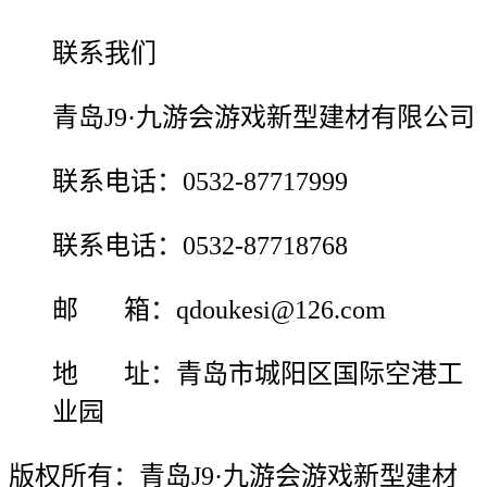
联系我们
青岛J9·九游会游戏新型建材有限公司
联系电话：0532-87717999
联系电话：0532-87718768
邮 箱：qdoukesi@126.com
地 址：青岛市城阳区国际空港工
业园
版权所有：青岛J9·九游会游戏新型建材