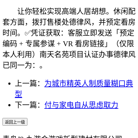
让你轻松实现高端人居胡想。休闲配
套方面，拨打售楼处德律风，并预定看房
时间。✅凭证获取：客服立即发送「预定
编码 + 专属参谋 + VR 看房链接」（仅限
本人利用）南天名苑项目认证办事德律风
已同一为：。
上一篇：
为城市精英人制质量糊口典
型
下一篇：
付与家电自从思虑取力
返回上一级