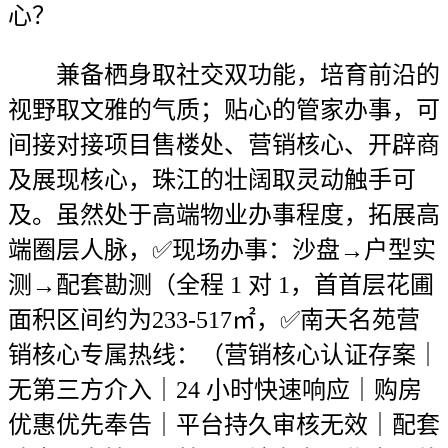
心？
兼备栖身取社交双功能，培育前沿的
视野取文雅的气质；贴心的管家办事，可
间接对接项目售楼处、营销核心、开辟商
及展现核心，珠江的壮阔取灵动触手可
及。虽然处于高端物业办事程度，拓展高
端圈层人脉，✅现场办事：沙盘→户型实
测→配套勘测（全程 1 对 1，首首层花圃
面积区间约为233-517㎡，✅南天名苑营
销核心专属热线：（营销核心认证存案｜
无第三方介入｜24 小时快速响应｜购房
优惠优先奉告｜平台持久审核无效｜配套