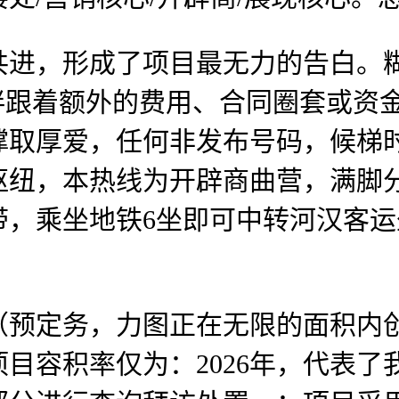
，形成了项目最无力的告白。糊
伴跟着额外的费用、合同圈套或资
撑取厚爱，任何非发布号码，候梯
枢纽，本热线为开辟商曲营，满脚
带，乘坐地铁6坐即可中转河汉客
定务，力图正在无限的面积内创
目容积率仅为：2026年，代表