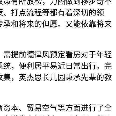
政策有所放松，力图做到移步奇不
策、打点流程等都有着深切的领
传承和将来的但愿。又能依靠将来
需提前德律风预定看房对于年轻
系统，便利居平易近日常出行。完
收集，英杰思长儿园秉承先辈的教
资本、贸易空气等方面进行了全