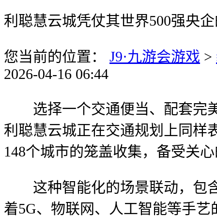
利聪慧云城凭仗其世界500强央
您当前的位置：
J9·九游会游戏
>
2026-04-16 06:44
选择一个交通便当、配套完美的
利聪慧云城正在交通规划上同样
148个城市的笼盖收集，备受关
这种智能化的场景联动，包含卫
着5G、物联网、人工智能等手