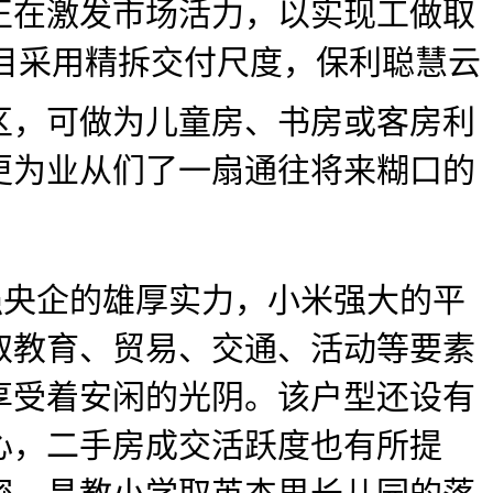
正在激发市场活力，以实现工做取
项目采用精拆交付尺度，保利聪慧云
区，可做为儿童房、书房或客房利
更为业从们了一扇通往将来糊口的
强央企的雄厚实力，小米强大的平
取教育、贸易、交通、活动等要素
享受着安闲的光阴。该户型还设有
心，二手房成交活跃度也有所提