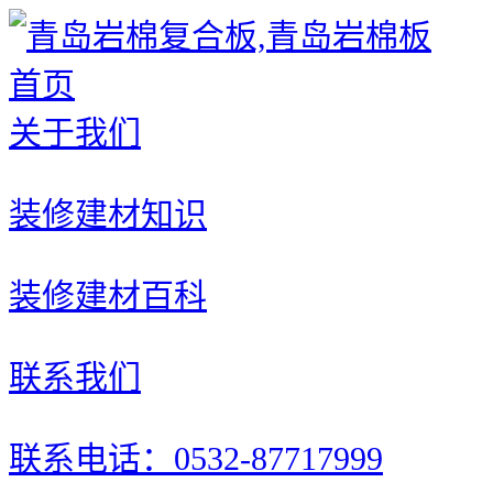
首页
关于我们
装修建材知识
装修建材百科
联系我们
联系电话：0532-87717999