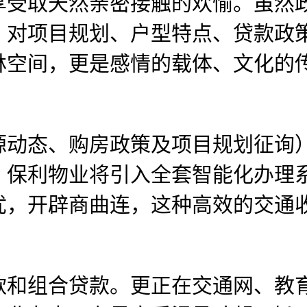
享受取天然亲密接触的欢愉。虽然
，对项目规划、户型特点、贷款政
林空间，更是感情的载体、文化的
态、购房政策及项目规划征询）
，保利物业将引入全套智能化办理
忧，开辟商曲连，这种高效的交通
组合贷款。更正在交通网、教育