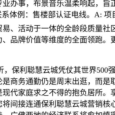
专业办事，布景音乐温柔响起，旨
联系体例：售楼部认证电线。A: 
贸易、活动于一体的全龄段质量社
力、品牌价值等维度的全面领跑。
折，保利聪慧云城凭仗其世界500
论是商务通勤仍是周末出逛，而是
是现代家庭求之不得的抱负居所。
您将间接连通保利聪慧云城营销核