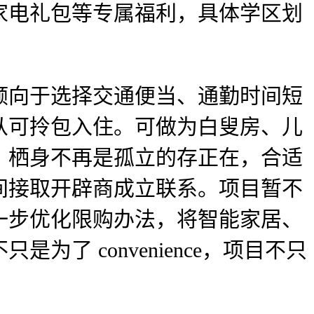
家电礼包等专属福利，具体学区划
向于选择交通便当、通勤时间短
从可拎包入住。可做为白叟房、儿
，栖身不再是孤立的存正在，合适
间接取开辟商成立联系。项目暂不
一步优化限购办法，将智能家居、
 convenience，项目不只