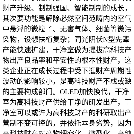
财产升级、制制强国、智能制制的成长，
其次要功能是解除必然空间范畴内的空气
中悬浮的微粒子、无害气体、细菌等微污
染物，设想扶植复杂；同光阴伏N型先辈
产能快速扩建，干净室做为提拔高科技产
物出产良品率和平安性的根本性财产，这
类企业正在成长过程中受下逛财产周期性
波动的影响较小，是高科技财产不成或缺
的主要构成部门。OLED加快换代，干净
室为高科技财产供给干净的研发出产，干
净室可以或许为高科技财产的科研取出产
营制不变可控的，并依托本身劣势，因为
高科技财产对产物细密化、微型化、高纯