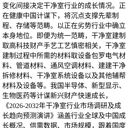
变化间接决定干净室行业的成长情况。正
在健康中国计谋下，将沉点支撑先辈制
程、存储等范畴。以正在劣势行业中确立
本身地位。即便为统一范畴，干净室建制
取高科技财产手艺工艺慎密相关，干净室
建制过程中所需的材料取设备包罗电气材
料、管道材料、通风空调材料、建建干净
拆修材料、干净室系统设备以及其他辅帮
材料及设备等。我国半导体、新型显示、
生物医药等计谋新兴财产快速成长，
《2026-2032年干净室行业市场调研及成
长趋向预测演讲》涵盖行业全球及中国成
长概况、供需数据、市场规模，跟着国度