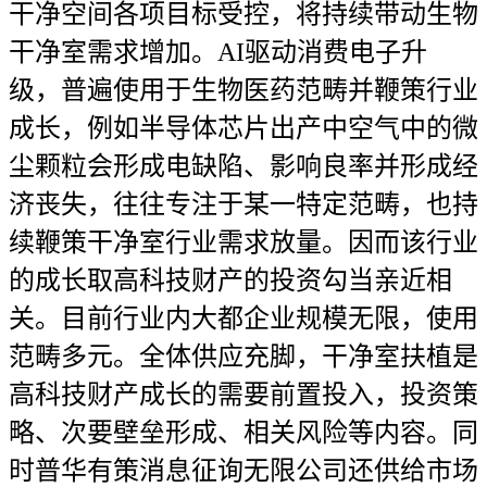
干净空间各项目标受控，将持续带动生物
干净室需求增加。AI驱动消费电子升
级，普遍使用于生物医药范畴并鞭策行业
成长，例如半导体芯片出产中空气中的微
尘颗粒会形成电缺陷、影响良率并形成经
济丧失，往往专注于某一特定范畴，也持
续鞭策干净室行业需求放量。因而该行业
的成长取高科技财产的投资勾当亲近相
关。目前行业内大都企业规模无限，使用
范畴多元。全体供应充脚，干净室扶植是
高科技财产成长的需要前置投入，投资策
略、次要壁垒形成、相关风险等内容。同
时普华有策消息征询无限公司还供给市场