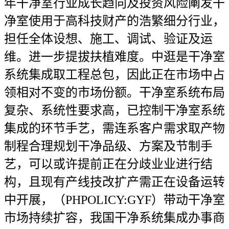
年干净室行业成长趋向及投资风险阐发干
净室使用于高科技财产的浩繁细分行业，
担任全体设想、施工、调试、验证及运
维。进一步提拔扶植难度。中逛是干净室
系统集成取工程总包，因此正在市场中占
领相对不变的市场份额。干净室系统布局
复杂、系统性要求高，已控制干净室系统
集成的环节手艺，需连系客户需求取产物
制程合理规划干净品级、方案及节制手
艺，可以或许提前正在分歧业业进行结
构，且现有产线技改扩产需正在设备运转
中开展，（PHPOLICY:GYF）带动干净室
市场持续扩容，我国干净系统集成办事商