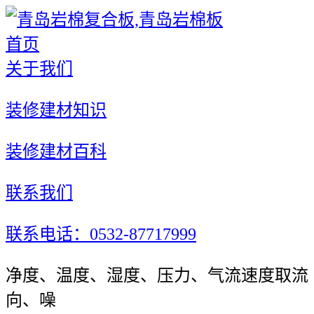
首页
关于我们
装修建材知识
装修建材百科
联系我们
联系电话：0532-87717999
净度、温度、湿度、压力、气流速度取流
向、噪