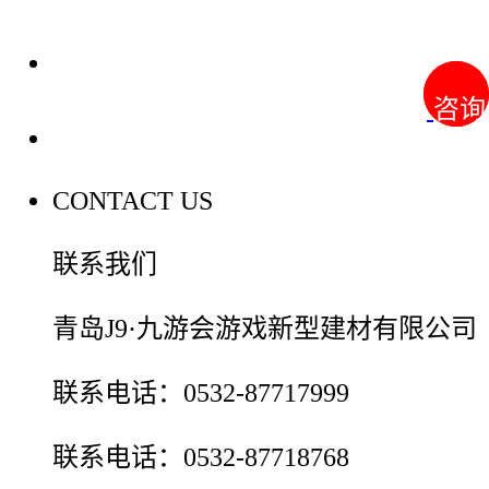
装修建材百科
咨询
咨询
联系我们
CONTACT US
联系我们
青岛J9·九游会游戏新型建材有限公司
联系电话：0532-87717999
联系电话：0532-87718768