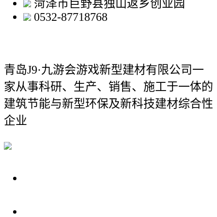
菏泽市巨野县独山返乡创业园
0532-87718768
青岛J9·九游会游戏新型建材有限公司
一
家从事科研、生产、销售、施工于一体的
建筑节能与新型环保及新科技建材综合性
企业
关于我们
装修建材知识