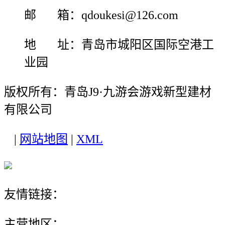
邮 箱：qdoukesi@126.com
地 址：青岛市城阳区国际空港工
业园
版权所有：青岛J9·九游会游戏新型建材
有限公司
|
网站地图
|
XML
友情链接：
主营地区：