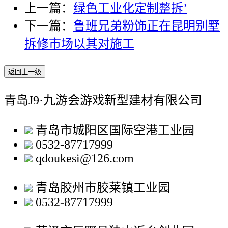
上一篇：
绿色工业化定制整拆’
下一篇：
鲁班兄弟粉饰正在昆明别墅
拆修市场以其对施工
返回上一级
青岛J9·九游会游戏新型建材有限公司
青岛市城阳区国际空港工业园
0532-87717999
qdoukesi@126.com
青岛胶州市胶莱镇工业园
0532-87717999