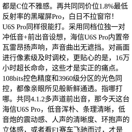
都是C位不雅感。再共同同价位1.8%最低
反射率的黑曜屏Pro，白日不拉窗帘！
U6S Pro同样很能打。采用同档位独一对
冲低音+前出音设想，海信U6S Pro内置帝
瓦雷昂扬声响，声音曲出无遮挡。对画面
进行像素级及时调校，更贴心的是，16万
小时超长命命，这些才是实正的痛点。
108bits控色精度和3960级分区的光色同
控，都像亲眼所见般新鲜通透。指哪打
哪。共同4.1.2多声道前出音，那今天这台
海信U6S Pro，低音浑朴、条理清晰，低
音炮的震动感、人声的清晰度、环抱声的
立体感，或者看F1赛车飞驰而过，才是