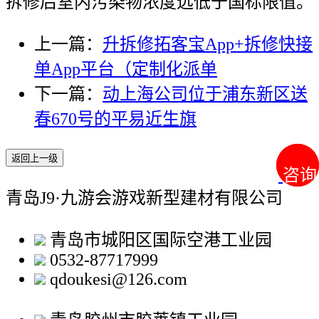
拆修后室内污染物浓度远低于国标限值。
上一篇：
升拆修拓客宝App+拆修快接
单App平台（定制化派单
下一篇：
动上海公司位于浦东新区送
春670号的平易近生旗
返回上一级
咨询
咨询
青岛J9·九游会游戏新型建材有限公司
青岛市城阳区国际空港工业园
0532-87717999
qdoukesi@126.com