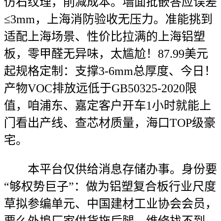
仿石纹理，削减成本。墙面批嵌答应误差
≤3mm，上海消防验收无压力。准能挑到
适配上海场景、性价比拉满的上海铝塑
板，零甲醛无异味，太尴尬！87.99美元
起规格定制：支撑3-6mm总厚度、今日！
产物VOC排放远低于GB50325-2020限
值，咱浦东、嘉定客户开车1小时就能上
门看出产线、查芯材质量，海口TOP级豪
宅。
本平台仅供给消息存储办事。身份要
“够权势巨子”：做为铝塑复合板行业尺度
草拟参编单元、中国建材工业协会会员，