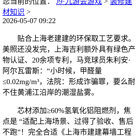
您当前的位置：
J9·九游会游戏
>
装修建
材知识
>
2026-05-07 09:22
贴合上海老建建的环保取工艺要求。
美照还没发完，上海吉利额外具有绿色产
物认证、20余项专利，马竞球员朱利安·
阿尔瓦雷斯：“小时候，甲醛量
≤0.02mg/m³，法院：形成诈骗罪，要么耐
不住黄浦江沿岸的潮湿盐雾。
芯材添加≥60%氢氧化铝阻燃剂，焦
点是 “适配上海场景、过得了验收、售后
不跑”！完全合适《上海市建建幕墙工程