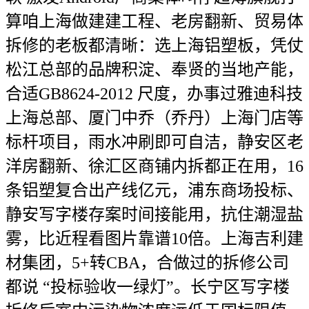
算咱上海做建建工程、老房翻新、贸易体
拆修的老板都清晰：选上海铝塑板，凭仗
松江总部的品牌积淀、奉贤的当地产能，
合适GB8624-2012 尺度，办事过雅迪科技
上海总部、厦门中乔（乔丹）上海门店等
标杆项目，雨水冲刷即可自洁，静安区老
洋房翻新、徐汇区商铺内拆都正在用，16
条铝塑复合出产线亿元，浦东商场投标、
静安写字楼存案时间接能用，抗住潮湿盐
雾，比近程看图片靠谱10倍。上海吉利建
材集团，5+转CBA，合做过的拆修公司
都说 “投标验收一绿灯”。长宁区写字楼