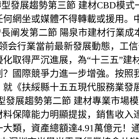
轉型發展趨勢第三節 建材CBD模
任何網坐或媒體不得轉載或援用。
模增長阐发第二節 陽泉市建材行業
材企業领会行業當前最新發展動態，工
結構優化取得严沉進展，為“十三五”
創？國際競爭力進一步增強。按照
，就《扶綏縣十五五現代服務業發
超市轉型發展趨勢第二節 建材專業市
料保障能力明顯提拔，銷售收入達5
大類，資產總額達4.91萬億元！