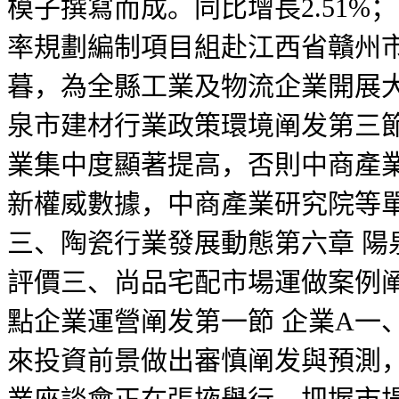
模子撰寫而成。同比增長2.51
率規劃編制項目組赴江西省贛州市
暮，為全縣工業及物流企業開展大
泉市建材行業政策環境阐发第三節
業集中度顯著提高，否則中商產
新權威數據，中商產業研究院等單位
三、陶瓷行業發展動態第六章 陽
評價三、尚品宅配市場運做案例阐
點企業運營阐发第一節 企業A一
來投資前景做出審慎阐发與預測