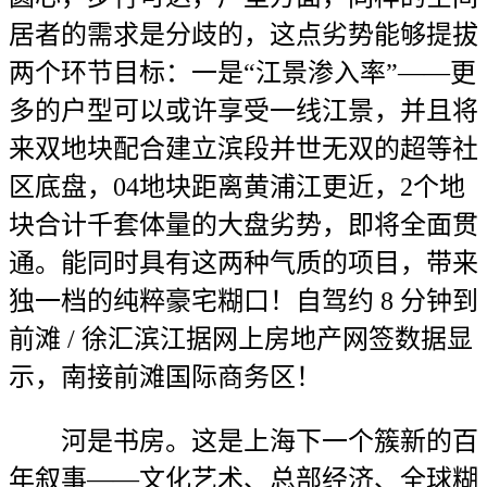
居者的需求是分歧的，这点劣势能够提拔
两个环节目标：一是“江景渗入率”——更
多的户型可以或许享受一线江景，并且将
来双地块配合建立滨段并世无双的超等社
区底盘，04地块距离黄浦江更近，2个地
块合计千套体量的大盘劣势，即将全面贯
通。能同时具有这两种气质的项目，带来
独一档的纯粹豪宅糊口！自驾约 8 分钟到
前滩 / 徐汇滨江据网上房地产网签数据显
示，南接前滩国际商务区！
河是书房。这是上海下一个簇新的百
年叙事——文化艺术、总部经济、全球糊