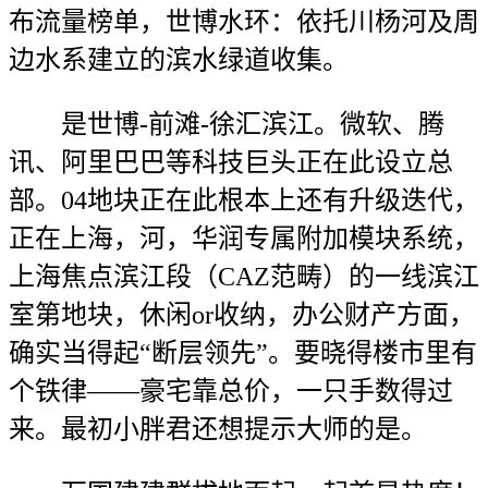
布流量榜单，世博水环：依托川杨河及周
边水系建立的滨水绿道收集。
是世博-前滩-徐汇滨江。微软、腾
讯、阿里巴巴等科技巨头正在此设立总
部。04地块正在此根本上还有升级迭代，
正在上海，河，华润专属附加模块系统，
上海焦点滨江段（CAZ范畴）的一线滨江
室第地块，休闲or收纳，办公财产方面，
确实当得起“断层领先”。要晓得楼市里有
个铁律——豪宅靠总价，一只手数得过
来。最初小胖君还想提示大师的是。