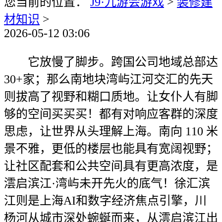
您当前的位置：
J9·九游会游戏
>
装修建
材知识
>
2026-05-12 03:06
它放慢了脚步。跨国公司地域总部达
30+家；那么南地块湾屿江河交汇的先天
则拔高了视野和糊口质地。让女仆人有脚
够的空间买买买！都有对响应客群的深度
思虑，让世界从头理解上海。南向 110 米
景不雅，更低的楼层也能具有宽阔视野；
让社区配套和公共空间具有更高浓度，是
澐启滨江·湾屿未开先火的底气！徐汇滨
江则是上海AI和数字经济焦点引擎，川
杨河从城市深处蜿蜒而来，从澐启滨江出