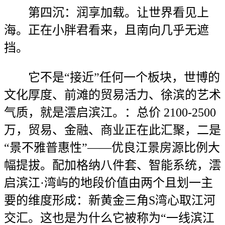
第四沉：润享加载。让世界看见上
海。正在小胖君看来，且南向几乎无遮
挡。
它不是“接近”任何一个板块，世博的
文化厚度、前滩的贸易活力、徐滨的艺术
气质，就是澐启滨江。：总价 2100-2500
万，贸易、金融、商业正在此汇聚，二是
“景不雅普惠性”——优良江景房源比例大
幅提拔。配加格纳八件套、智能系统，澐
启滨江·湾屿的地段价值由两个且划一主
要的维度形成：新黄金三角S湾心取江河
交汇。这也是为什么它被称为“一线滨江