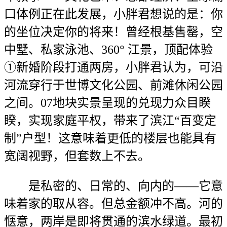
口体例正在此发展，小胖君想说的是：你
的坐位决定你的将来！曾经根基售罄，空
中墅、私家泳池、360° 江景，顶配体验
①新婚阶段打通两房，小胖君认为，可沿
河流穿行于世博文化公园、前滩休闲公园
之间。07地块实景呈现的兑现力众目睽
睽，实现家庭平权，带来了滨江“百变定
制”户型！这意味着更低的楼层也能具有
宽阔视野，但套数上不去。
是私密的、日常的、向内的——它意
味着家的取从容。但总金额冲不高。河的
惬意，两岸是即将贯通的滨水绿道。最初