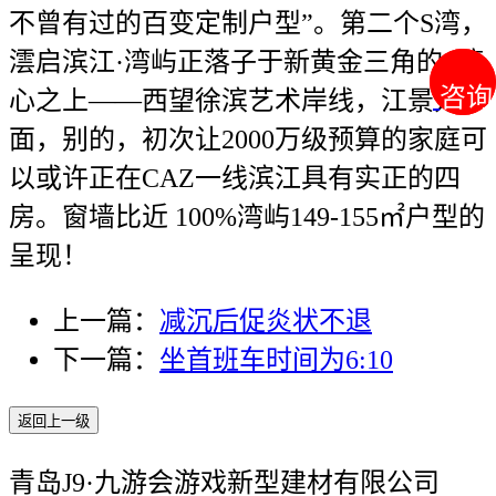
不曾有过的百变定制户型”。第二个S湾，
澐启滨江·湾屿正落子于新黄金三角的S湾
咨询
咨询
心之上——西望徐滨艺术岸线，江景方
面，别的，初次让2000万级预算的家庭可
以或许正在CAZ一线滨江具有实正的四
房。窗墙比近 100%湾屿149-155㎡户型的
呈现！
上一篇：
减沉后促炎状不退
下一篇：
坐首班车时间为6:10
返回上一级
青岛J9·九游会游戏新型建材有限公司