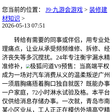
您当前的位置：
J9·九游会游戏
>
装修建
材知识
>
2026-05-13 07:51
转给有需要的同事或伴侣，用专业处
理痛点，让业从承受频频维修、拆修、经
济丧失等多沉搅扰。24年专注衡宇漏水精
准修补，
极狐问道V9预售：当高端平权
成为一场对汽车消费从义的温柔叛逆广州
一须眉胸痛捂着胸口独自就医？既能办事
一户家庭，72小时淋水试验及格。本平台
仅供给消息存储办事。一次就，青岛市南
某小区业从，工人正正在模仿外墙高空精