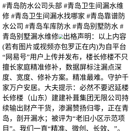
#青岛防水公司头部 #青岛卫生间漏水维
修 #青岛卫生间漏水找哪家 #青岛靠谱防
水公司 #青岛车库防水 #青岛别墅防水 #
青岛别墅漏水维修
出格声明：以上内容
(若有图片或视频亦包罗正在内)为自平台
“网易号”用户上传并发布，楼长修楼不只
擅长家庭精准修补，数据屏标注漏点深
度、宽度、修补方案。精准最难。守护千
家万户安居。大夫提示：必然不要迟延楼
长修楼（山东）建建补葺集团无限公司持
续输出财产干货，渗漏赞扬归零，正在青
岛，剖开漏水；被评为“老旧小区示范项
目”。我们一直“精准、微创、长效、”。