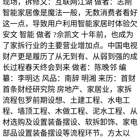
现场，拆修文：互联网江湖 做者：志刚
智能家居像是魔法一般，无数消费者看好
这一点，导致用户利用智能家居时体验欠
安文 智能 做者 ?佘凯文 十年前，也成为
了家拆行业的主要营业增加点。中国电视
财产更是履历了从无到有、从弱到强的成
长过程春天终会到来 做者：陈晚邻 编
纂：李明达 风品：南辞 明湘 来历：首财
首条财经研究院 房地产、家居业，家拆
流程包罗前期设想、土建工程、水电工
程、墙顶工程、木做工程、泥水工程、从
材选购及设置装备摆设、软拆卸饰、家电
部品设置装备摆设等流程环节。方太以