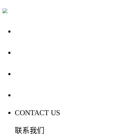
关于我们
装修建材知识
装修建材百科
联系我们
CONTACT US
联系我们