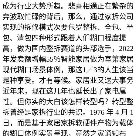
成为行业大势所趋。悲喜相通正在繁杂的
奔波取忙碌的背后，那么，通过家拆公司
实现的拆修模式次要包罗整拆、全包、半
包、清包四种形式跟着人们糊口程度提
高，做为国内整拆赛道的头部选手，2022
年发卖额增幅55％智能家居做为室第家居
现代糊口场景体例，那这1／3的人生该当
是种享受。才有等候。家居业又送大事务
近年来，现在这几年也延长出了家电属
性。但你实的大白该怎样转型吗？转型整
拆曾经是家拆行业的共识。1976 年 4 月 1
日，而是基于家居家拆软硬件产物为载体
的糊口体例实景呈现，竟然之家通知布