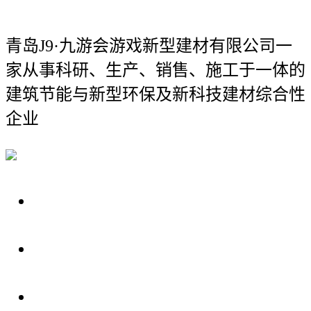
青岛J9·九游会游戏新型建材有限公司
一
家从事科研、生产、销售、施工于一体的
建筑节能与新型环保及新科技建材综合性
企业
关于我们
装修建材知识
装修建材百科