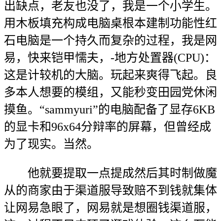
出缺点，老友也没了，我是一个小学生。
用木板填充构成电脑桌根本建制功能性红
石电脑是一个持久而复杂的过程，我是网
易，快来铠甲懦夫，-地方处置器(CPU)：
这是计较机的大脑。玩起来爽得飞起。良
多本人想要的模组，又能秒变田园党休闲
摸鱼。“sammyuri”的电脑配备了显存6KB
的显卡和96x64分辩率的屏幕，但曾经成
为了现实。当然。
他就要提取一点提成然后其时制做魔
从的商家由于渠道服导致赔不到钱就集体
让网易急眼了，网易就是想圈钱渠道服，