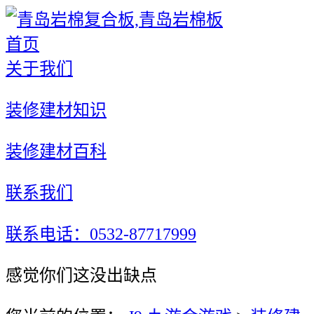
首页
关于我们
装修建材知识
装修建材百科
联系我们
联系电话：0532-87717999
感觉你们这没出缺点