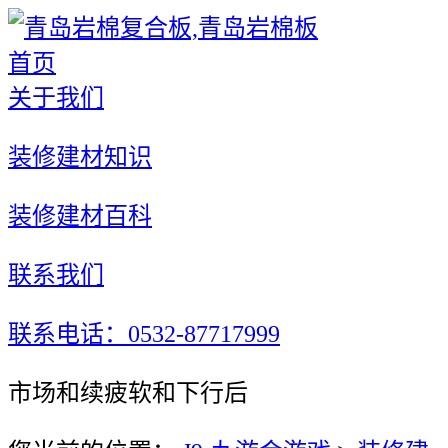
首页
关于我们
装修建材知识
装修建材百科
联系我们
联系电话：0532-87717999
市场和续疲软和下行后