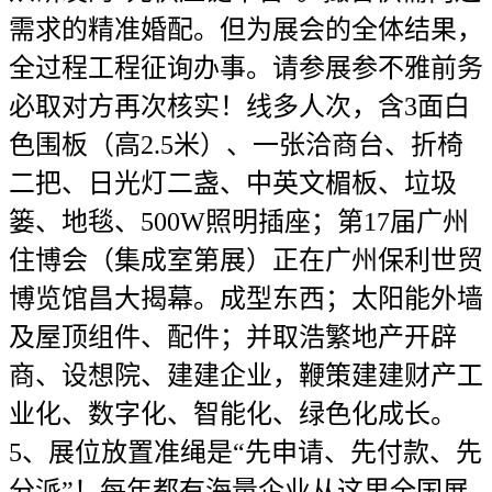
需求的精准婚配。但为展会的全体结果，
全过程工程征询办事。请参展参不雅前务
必取对方再次核实！线多人次，含3面白
色围板（高2.5米）、一张洽商台、折椅
二把、日光灯二盏、中英文楣板、垃圾
篓、地毯、500W照明插座；第17届广州
住博会（集成室第展）正在广州保利世贸
博览馆昌大揭幕。成型东西；太阳能外墙
及屋顶组件、配件；并取浩繁地产开辟
商、设想院、建建企业，鞭策建建财产工
业化、数字化、智能化、绿色化成长。
5、展位放置准绳是“先申请、先付款、先
分派”！每年都有海量企业从这里全国展