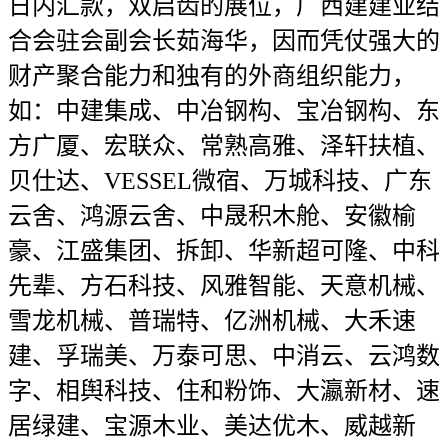
日内汇款，双启齿的展位，广西建建业结
合会驻会副会长茹海华，因而凭仗强大的
财产聚合能力和独有的外商组织能力，
如：中建集成、中冶钢构、宝冶钢构、东
方广厦、宏联众、常熟高雅、泽轩扶植、
贝仕达、VESSEL微宿、万城科技、广东
云舍、鸿源云舍、中晟积木舱、安徽榆
豪、江盛集团、拆卸、华新超可隆、中科
先辈、方石科技、风雅智能、天意机械、
雪龙机械、普瑞特、亿洲机械、大禾速
建、孚瑞美、万泰可思、中消云、云鸿数
字、相舆科技、住和粉饰、大瀛新材、速
居绿建、宝源木业、美达优木、威越新