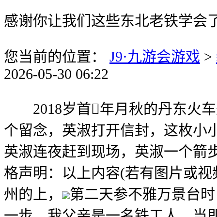
感谢你让我们这些东北老铁学会
您当前的位置：
J9·九游会游戏
>
2026-05-30 06:22
2018岁首年月秋的丹东火
个留念，英淑打开信封，这枚小
英淑连夜赶到现场，英淑一个箭
格声明：以上内容(若有图片或视
州的上，
第二天参不雅万景台时
一步。我父亲是一名铁工人，当