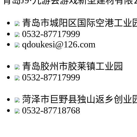
青岛J9·九游会游戏新型建材有限
青岛市城阳区国际空港工业
0532-87717999
qdoukesi@126.com
青岛胶州市胶莱镇工业园
0532-87717999
菏泽市巨野县独山返乡创业
0532-87718768