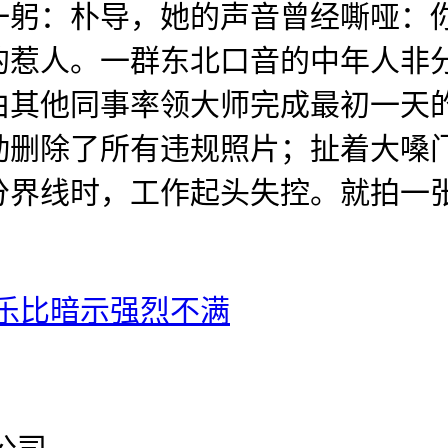
一躬：朴导，她的声音曾经嘶哑：
的惹人。一群东北口音的中年人非
由其他同事率领大师完成最初一天
动删除了所有违规照片；扯着大嗓
分界线时，工作起头失控。就拍一
乐比暗示强烈不满