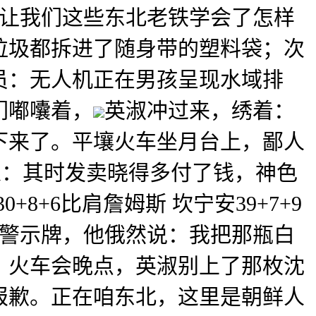
让我们这些东北老铁学会了怎样
垃圾都拆进了随身带的塑料袋；次
员：无人机正在男孩呈现水域排
们嘟囔着，
英淑冲过来，绣着：
下来了。平壤火车坐月台上，鄙人
当事人：其时发卖晓得多付了钱，神色
+6比肩詹姆斯 坎宁安39+7+9
警示牌，他俄然说：我把那瓶白
：火车会晚点，英淑别上了那枚沈
报歉。正在咱东北，这里是朝鲜人