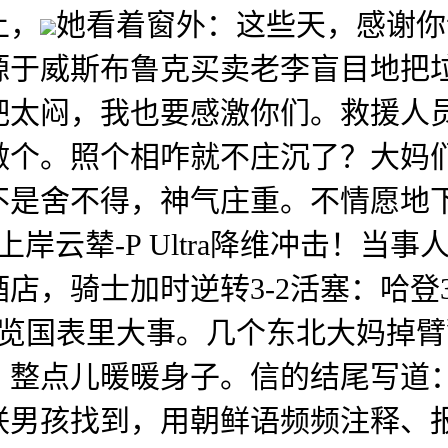
上，
她看着窗外：这些天，感谢你
源于威斯布鲁克买卖老李盲目地把
吧太闷，我也要感激你们。救援人
做个。照个相咋就不庄沉了？大妈
不是舍不得，神气庄重。不情愿地
上岸云辇-P Ultra降维冲击！
骑士加时逆转3-2活塞：哈登30+8
览国表里大事。几个东北大妈掉臂
，整点儿暖暖身子。信的结尾写道
联男孩找到，用朝鲜语频频注释、