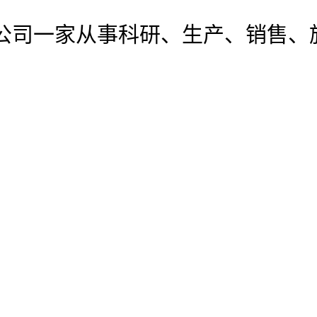
公司
一家从事科研、生产、销售、