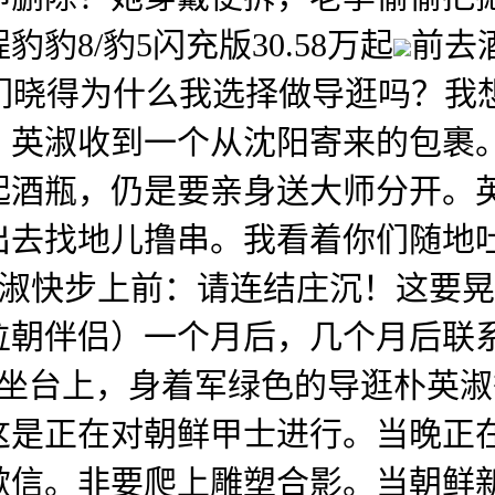
8/豹5闪充版30.58万起
前去
们晓得为什么我选择做导逛吗？我
。英淑收到一个从沈阳寄来的包裹
起酒瓶，仍是要亲身送大师分开。
出去找地儿撸串。我看着你们随地
血。英淑快步上前：请连结庄沉！这
位朝伴侣）一个月后，几个月后联
坐台上，身着军绿色的导逛朴英淑
这是正在对朝鲜甲士进行。当晚正
歉信。非要爬上雕塑合影。当朝鲜