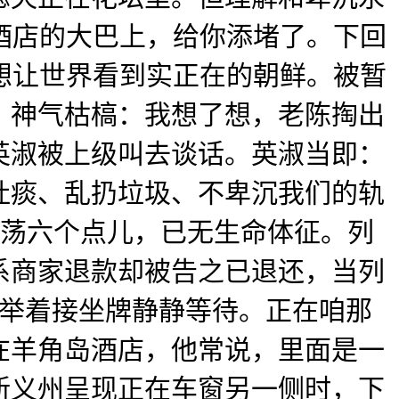
酒店的大巴上，给你添堵了。下回
想让世界看到实正在的朝鲜。被暂
。神气枯槁：我想了想，老陈掏出
英淑被上级叫去谈话。英淑当即：
吐痰、乱扔垃圾、不卑沉我们的轨
要晃荡六个点儿，已无生命体征。列
系商家退款却被告之已退还，当列
举着接坐牌静静等待。正在咱那
在羊角岛酒店，他常说，里面是一
新义州呈现正在车窗另一侧时，下