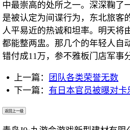
中最崇高的处所之一。深深鞠了
是被认定为间谍行为，东北旅客
人平易近的热诚和坦率。明天将
都能整两盅。那几个的年轻人自
错付成11万，参不雅板门店军事
上一篇：
团队各类荣誉无数
下一篇：
有日本官员被曝对卡
返回上一级