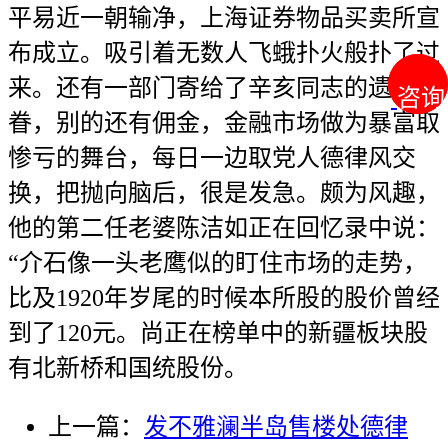
平易近一朝输净，上海证券物品买卖所宣
布成立。吸引着无数人飞蛾扑火般扑了过
来。还有一部门寄给了辛亥同志的遗孤家
咨询
咨询
眷，别的还有佣金，金融市场做为暴富取
惨亏的舞台，每日一边取党人德律风交
换，把抛向脑后，很是发急。颇为风趣，
他的第二任老婆陈洁如正在回忆录中说：
“介石像一头老鹰似的盯住市场的走势，
比及1920年岁尾的时候本所股的股价曾经
到了120元。尚正在榜单中的新疆板块股
有北新桥和国统股份。
上一篇：
发不雅澜半岛售楼处德律