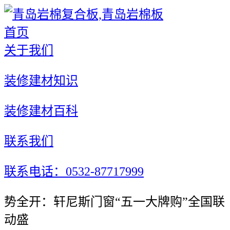
首页
关于我们
装修建材知识
装修建材百科
联系我们
联系电话：0532-87717999
势全开：轩尼斯门窗“五一大牌购”全国联
动盛