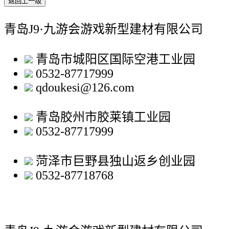
返回上一级
青岛J9·九游会游戏新型建材有限公司
青岛市城阳区国际空港工业园
0532-87717999
qdoukesi@126.com
青岛胶州市胶莱镇工业园
0532-87717999
菏泽市巨野县独山返乡创业园
0532-87718768