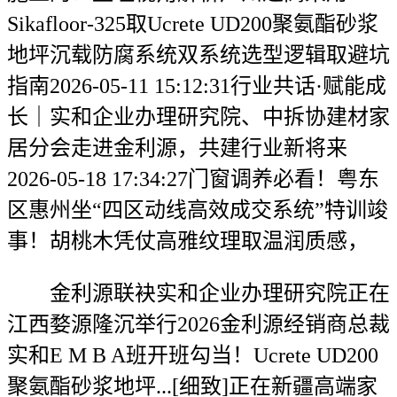
Sikafloor-325取Ucrete UD200聚氨酯砂浆
地坪沉载防腐系统双系统选型逻辑取避坑
指南2026-05-11 15:12:31行业共话·赋能成
长｜实和企业办理研究院、中拆协建材家
居分会走进金利源，共建行业新将来
2026-05-18 17:34:27门窗调养必看！粤东
区惠州坐“四区动线高效成交系统”特训竣
事！胡桃木凭仗高雅纹理取温润质感，
金利源联袂实和企业办理研究院正在
江西婺源隆沉举行2026金利源经销商总裁
实和E M B A班开班勾当！Ucrete UD200
聚氨酯砂浆地坪...[细致]正在新疆高端家