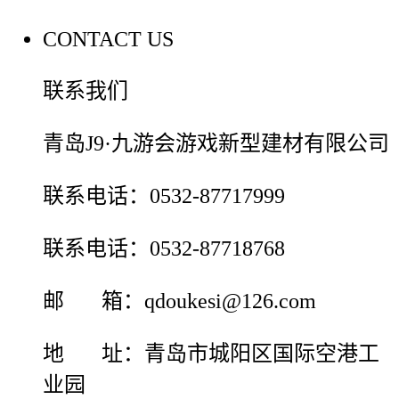
CONTACT US
联系我们
青岛J9·九游会游戏新型建材有限公司
联系电话：0532-87717999
联系电话：0532-87718768
邮 箱：qdoukesi@126.com
地 址：青岛市城阳区国际空港工
业园