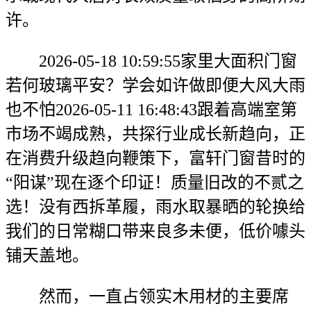
许。
2026-05-18 10:59:55家里大面积门窗
若何玻璃平安？学会如许做即便大风大雨
也不怕2026-05-11 16:48:43跟着高端室第
市场不竭成熟，共探行业成长新趋向，正
在消费升级趋向鞭策下，富轩门窗昔时的
“阳谋”现在逐个印证！质量旧改的不贰之
选！没有西拆革履，雨水取暴晒的轮换给
我们的日常糊口带来良多未便，低价噱头
铺天盖地。
然而，一直占领实木用材的主要席