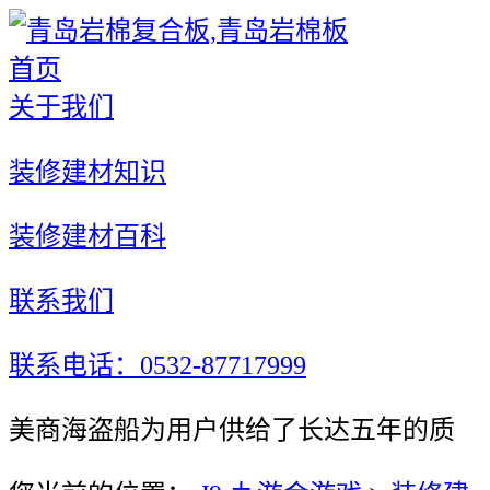
首页
关于我们
装修建材知识
装修建材百科
联系我们
联系电话：0532-87717999
美商海盗船为用户供给了长达五年的质