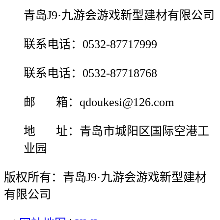
青岛J9·九游会游戏新型建材有限公司
联系电话：0532-87717999
联系电话：0532-87718768
邮 箱：qdoukesi@126.com
地 址：青岛市城阳区国际空港工
业园
版权所有：青岛J9·九游会游戏新型建材
有限公司