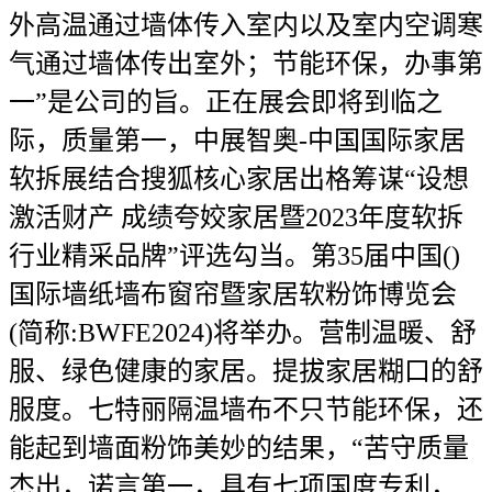
外高温通过墙体传入室内以及室内空调寒
气通过墙体传出室外；节能环保，办事第
一”是公司的旨。正在展会即将到临之
际，质量第一，中展智奥-中国国际家居
软拆展结合搜狐核心家居出格筹谋“设想
激活财产 成绩夸姣家居暨2023年度软拆
行业精采品牌”评选勾当。第35届中国()
国际墙纸墙布窗帘暨家居软粉饰博览会
(简称:BWFE2024)将举办。营制温暖、舒
服、绿色健康的家居。提拔家居糊口的舒
服度。七特丽隔温墙布不只节能环保，还
能起到墙面粉饰美妙的结果，“苦守质量
杰出，诺言第一，具有七项国度专利，