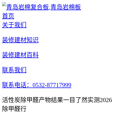
首页
关于我们
装修建材知识
装修建材百科
联系我们
联系电话：0532-87717999
活性炭除甲醛产物结果一目了然实测2026
除甲醛行