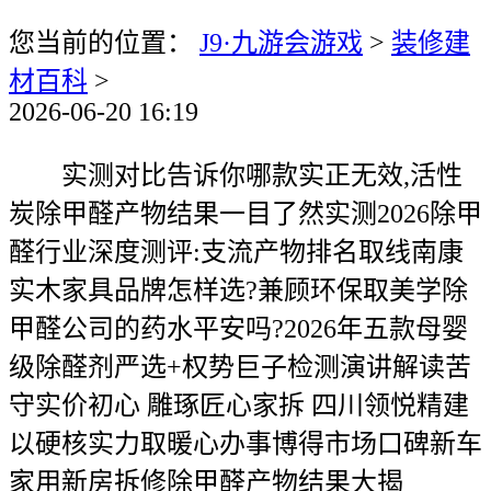
您当前的位置：
J9·九游会游戏
>
装修建
材百科
>
2026-06-20 16:19
实测对比告诉你哪款实正无效,活性
炭除甲醛产物结果一目了然实测2026除甲
醛行业深度测评:支流产物排名取线南康
实木家具品牌怎样选?兼顾环保取美学除
甲醛公司的药水平安吗?2026年五款母婴
级除醛剂严选+权势巨子检测演讲解读苦
守实价初心 雕琢匠心家拆 四川领悦精建
以硬核实力取暖心办事博得市场口碑新车
家用新房拆修除甲醛产物结果大揭