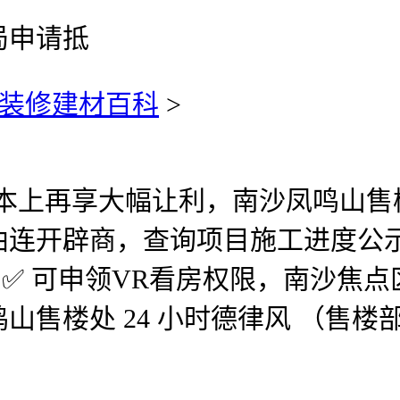
局申请抵
装修建材百科
>
根本上再享大幅让利，南沙凤鸣山售楼
曲连开辟商，查询项目施工进度公
✅ 可申领VR看房权限，南沙焦
售楼处 24 小时德律风 （售楼