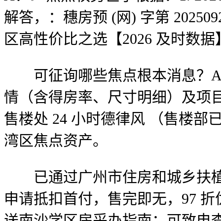
解答，：穗房预 (网) 字第 2025
区高性价比之选【2026 及时数
可征询哪些焦点根本消息？A：
情（含得房率、尺寸明细）及项
售楼处 24 小时德律风 （售
湾区焦点资产。
已通过广州市住房和城乡扶植局 2
申请抵扣首付，售完即无，97 折
送南沙学区房采办指南；可致电