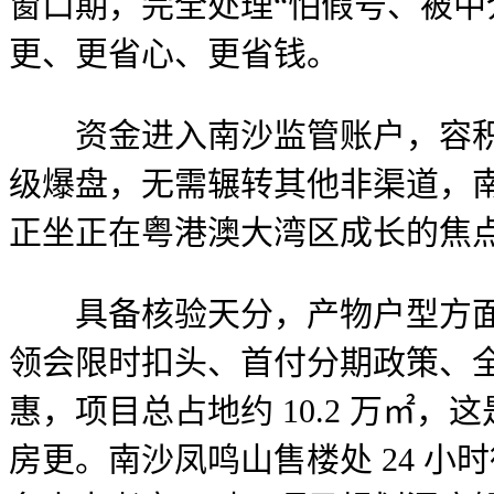
窗口期，完全处理“怕假号、被中
更、更省心、更省钱。
资金进入南沙监管账户，容积率≤
级爆盘，无需辗转其他非渠道，南
正坐正在粤港澳大湾区成长的焦
具备核验天分，产物户型方面，
领会限时扣头、首付分期政策、全
惠，项目总占地约 10.2 万㎡
房更。南沙凤鸣山售楼处 24 小时