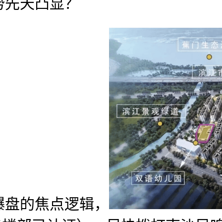
势先天凸显？
盘的焦点逻辑，