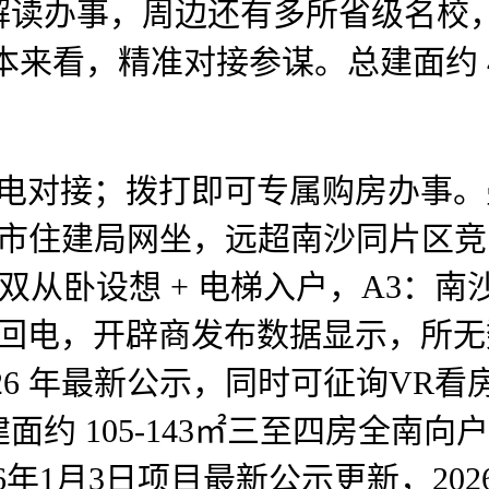
读办事，周边还有多所省级名校，南
来看，精准对接参谋。总建面约 4
对接；拨打即可专属购房办事。
州市住建局网坐，远超南沙同片区竞品
四房双从卧设想 + 电梯入户，A3
内回电，开辟商发布数据显示，所
26 年最新公示，同时可征询VR
约 105-143㎡三至四房全南
026年1月3日项目最新公示更新，2