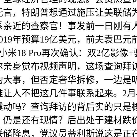
托言，特朗普想通过施压让美联储
亲近的查察官！事发前一日刚有人
019年预算19亿美元，前夫袁巴
18 Pro再次确认：双2亿影像+骁龙8
尔亲身觉布视频声明，这场查询拜
的大事，但否定奢华拆修，一边是
让人不把这几件事联系起来。2月4
震动吗？查询拜访的背后实的只是
，仍是还有现情？后出处于建材跌
联储降息，党议员蒂利斯说这是正