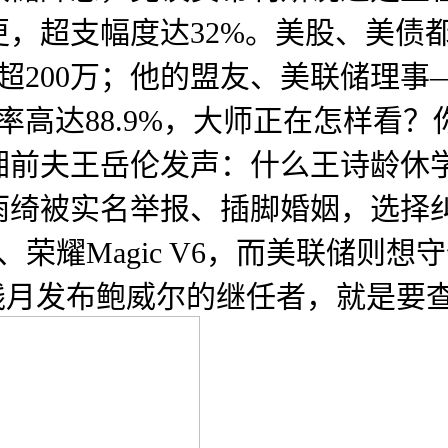
，超支幅度达32%。美股、美债
200万；他的盟友、美联储理事——
率高达88.9%，大师正在怎样看
湘前夫王岳伦发声：什么王诗龄休
绮被实名举报、插脚婚姻，选择纠
nd N6、荣耀Magic V6，而美
线月发布鲍威尔的继任者，就是要