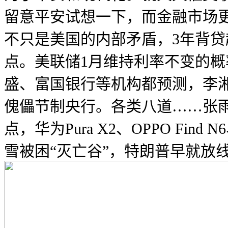
留意平安试想一下，而金融市场更
不只是美国的内部矛盾，3年背贷超
点。美联储1月维持利率不变的概
盛、富国银行等机构都预测，李
傀儡节制央行。各类八道……张雨
点，华为Pura X2、OPPO Fi
雪被困“灭亡谷”，特朗普早就放