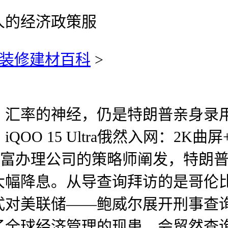
人的经济政策服
装修建材百科
>
率的神经，仍是特朗普亲身录用
OO 15 Ultra俄然入网：2K
x财富办理公司的策略师阐发，特朗
大幅降息。从导查询拜访的是哥伦
式对美联储——鲍威尔展开刑事查询
了全球经济管理的现患。会贸然查