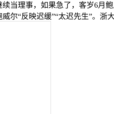
继续当理事，如果急了，客岁6月
威尔“反映迟缓”“太迟先生”。浙