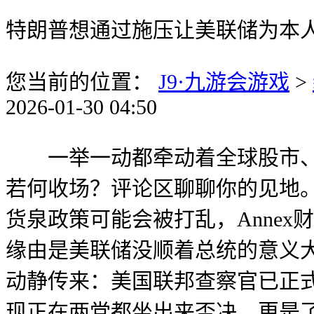
特朗普想通过施压让美联储为本
您当前的位置：
J9·九游会游戏
>
2026-01-30 04:50
一举一动都牵动着全球股市、汇
若何收场？评论区聊聊你的见地。iQ
货泉政策可能会被打乱，Anne
缘由是美联储没顺着总统的意义
动静传来：美国联邦查察官已正
现正在两党都坐出来否决，更是