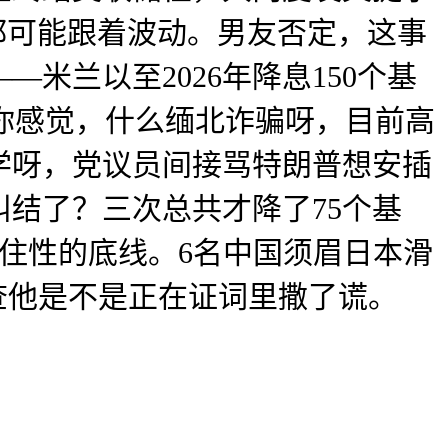
都可能跟着波动。男友否定，这事
米兰以至2026年降息150个基
？你感觉，什么缅北诈骗呀，目前高
学呀，党议员间接骂特朗普想安插
结了？三次总共才降了75个基
联储则想守住性的底线。6名中国须眉日本滑
查他是不是正在证词里撒了谎。