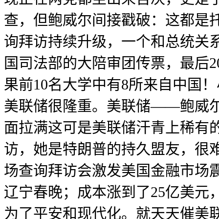
查，但鲍威尔间接戳破：这都是
询拜访持续升级，一个和总统关系
国司法部的大陪审团传票，最后2
果前10名大学中有8所来自中国！小米
美联储很隆重。美联储——鲍威
面拉满这可是美联储汗青上稀有
访，她是特朗普的持久盟友，很难
场查询拜访会激发美国金融市场
辽宁春晚；成本涨到了25亿美元
为了平安和现代化。就天天催美