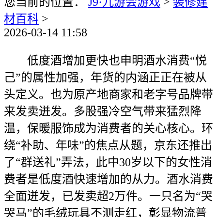
您当前的位置：
J9·九游会游戏
>
装修建
材百科
>
2026-03-14 11:58
低度酒增加更快也申明酒水消费“悦
己”的属性加强，年货的内涵正正在被从
头定义。也为原产地商家和老字号品牌带
来发卖迸发。多股强冷空气带来猛烈降
温，保暖服饰成为消费者的关心核心。环
绕“补助、年味”的焦点从题，京东还推出
了“群送礼”弄法，此中30岁以下的女性消
费者是低度酒快速增加的从力。酒水消费
全面迸发，已发卖超2万件。一只名为“哭
哭马”的毛绒玩具不测走红，彰显物流普