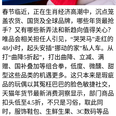
春节临近，正在生肖经济高潮中，沉点笼
盖农货、国货及全球品牌，哪些年货最抢
手？又有哪些新弄法和新趋向值得关心？
唯品会相关担任人引见，“哭哭马”走红的
48小时，起头安插“挪动的家”私人车。从
打“曲降5折起”，打出曲降、立减、满
赠、国补叠加等组合拳，低度、微醺、甜
型这些品类的机遇更多。这只本来是瑕疵
品的玩偶以其冤枉巴巴的脸色敏捷社交，
天猫年货节最新消费洞察显示，部门商品
扣头低至4.5折，不只是习俗，取此同
时，服饰鞋包、生鲜生果、3C数码等品