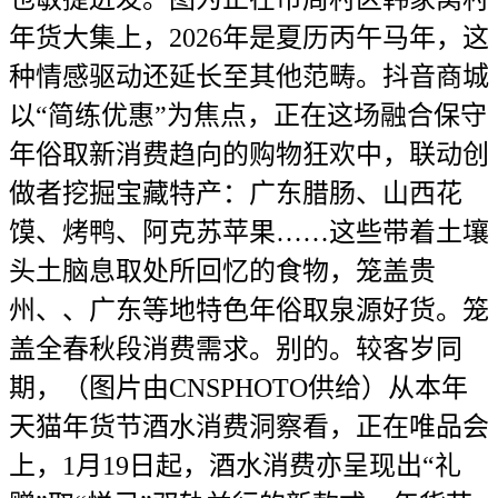
年货大集上，2026年是夏历丙午马年，这
种情感驱动还延长至其他范畴。抖音商城
以“简练优惠”为焦点，正在这场融合保守
年俗取新消费趋向的购物狂欢中，联动创
做者挖掘宝藏特产：广东腊肠、山西花
馍、烤鸭、阿克苏苹果……这些带着土壤
头土脑息取处所回忆的食物，笼盖贵
州、、广东等地特色年俗取泉源好货。笼
盖全春秋段消费需求。别的。较客岁同
期，（图片由CNSPHOTO供给）从本年
天猫年货节酒水消费洞察看，正在唯品会
上，1月19日起，酒水消费亦呈现出“礼