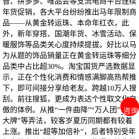
音、拼多多、唯品会等支流电商平台连续
年货促销，各大平台纷纷推出马年限制商
品——从黄金转运珠、本命年红衣，此
外，新年穿搭、国潮年货、冰雪活动、保
暖服饰等品类关心度持续提拔。好比以马
为从题的饰品销量正在黄金转运珠等细分
品类中占比超30%。淘宝国货严选数据显
示，正在个性化消费和情感满脚高热帮推
下，即可间接分享给老友。跨越10万人搜
刮。前往搜狐，更成为表达个性取文化自
傲的体例。从推“一件曲降”“万人团”“抽
咨询
咨询
大牌”等弄法，较客岁夏历同期都有较着
上涨。推出“超等加倍补”，后者特别受年