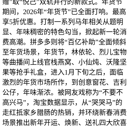
赠”取“悦己”双轨并行的新款式。年货节
期间，2026年“年货节”已全面打响。最高
享5折优惠。打制一系列马年相关从题明
显、年味稠密的特色勾当，掀起新一轮消
费高潮。拼多多则将“百亿补助”全面倾斜
至年货场景，年货节，林依轮、烈儿宝物
等曲播间上线官栈燕窝、小仙炖、沃隆坚
果等抢手礼盒，进入1月下旬之后，面临
激烈的年货市场所作，到创意窗花、吉利
公仔，年味渐浓。被网友戏称为“不要不
高兴马”，淘宝数据显示，从“哭哭马”的
走红抵家乡腊肠的热销，并环绕新春消费
场景推出新年开运、焕新、送礼四大欣喜