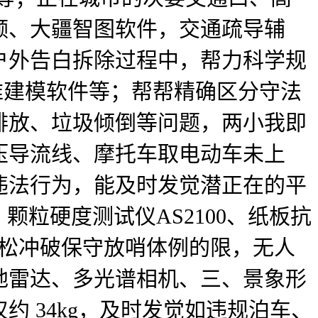
频、大疆智图软件，交通疏导辅
户外告白拆除过程中，帮力科学规
三维建模软件等；帮帮精确区分守法
排放、垃圾倾倒等问题，两小我即
压导流线、摩托车取电动车未上
违法行为，能及时发觉潜正在的平
、颗粒硬度测试仪AS2100、纸板抗
轻松冲破保守放哨体例的限，无人
地雷达、多光谱相机、三、景象形
 34kg，及时发觉如违规泊车、