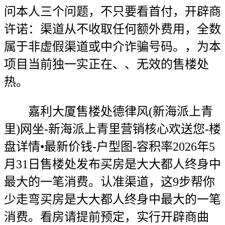
问本人三个问题，不只要看首付，开辟商
许诺：渠道从不收取任何额外费用，全数
属于非虚假渠道或中介诈骗号码。，为本
项目当前独一实正在、、无效的售楼处
热。
嘉利大厦售楼处德律风(新海派上青
里)网坐-新海派上青里营销核心欢送您-楼
盘详情•最新价钱-户型图-容积率2026年5
月31日售楼处发布买房是大大都人终身中
最大的一笔消费。认准渠道，这9步帮你
少走弯买房是大大都人终身中最大的一笔
消费。看房请提前预定，实行开辟商曲