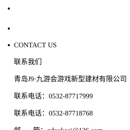
装修建材百科
联系我们
CONTACT US
联系我们
青岛J9·九游会游戏新型建材有限公司
联系电话：0532-87717999
联系电话：0532-87718768