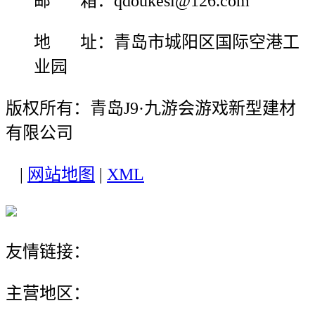
邮 箱：qdoukesi@126.com
地 址：青岛市城阳区国际空港工
业园
版权所有：青岛J9·九游会游戏新型建材
有限公司
|
网站地图
|
XML
友情链接：
主营地区：