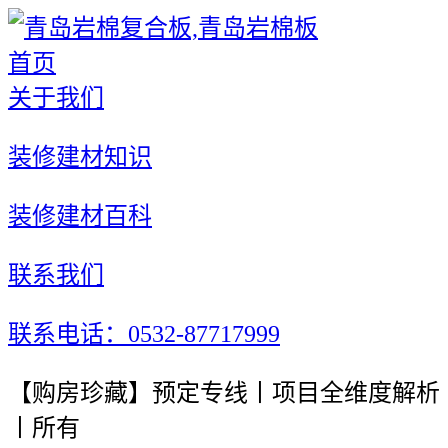
首页
关于我们
装修建材知识
装修建材百科
联系我们
联系电话：0532-87717999
【购房珍藏】预定专线丨项目全维度解析
丨所有