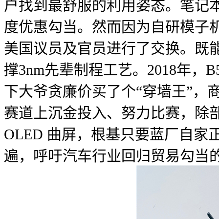
户找到最舒服的利用姿态。笔记
度优惠勾当。然而因为自研模子
美国议员及官员进行了交换。既
撑3nm先辈制程工艺。2018年，
下大爷贪廉价买了个“穿墙王”，
赛道上沉金投入、努力比赛，除部门
OLED 曲屏，根基只要蓝厂自
遍，呼吁汽车行业回归贸易勾当的