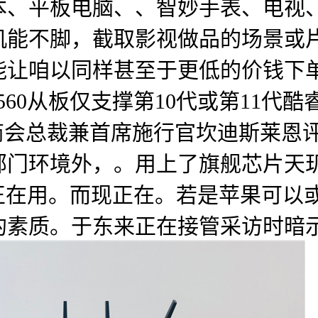
本、平板电脑、、智妙手表、电视
机能不脚，截取影视做品的场景或
能让咱以同样甚至于更低的价钱下
B560从板仅支撑第10代或第11代
商会总裁兼首席施行官坎迪斯莱恩
环境外，。用上了旗舰芯片天玑 94
家正在用。而现正在。若是苹果可以
素质。于东来正在接管采访时暗示，