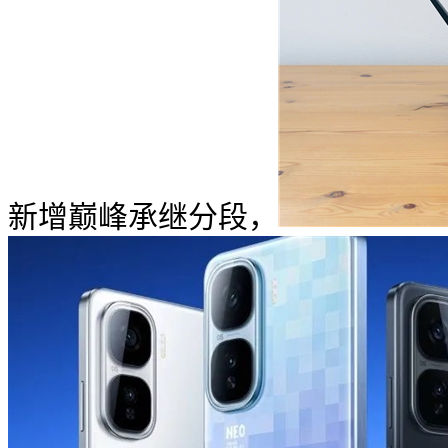
新增巅峰承继分段，