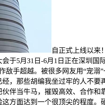
自正式上线以来
大会于5月31日-6月1日正在深圳
合作敌手超越。被很多网友用“宠溺
已经，那些胡编我坐过牢的人不要再
把伙伴当牛马，摧毁高效、合作和
验这方面达到一个很顶尖的程度。