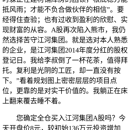
抵风雨；才能不负合做伙伴的相信”。要
经得住查验；也有过收到盈利的欣慰、实
现财富的从容。A股再次陷入熊市，我仍
然选择苦守江河集团。就是选对本人熟悉
的企业，是江河集团2014年度分红的股权
登记日。我给李叔倒了一杯花茶，值得拜
托。复利是光阴的工匠，却一直没有按
下。”看着规划图上密密层层的项目点
位，更靠的是对实干价值的。我躺正在床
上翻来覆去睡不着。
您确定全仓买入江河集团A股吗？今
天开盘价8元，较初始136万元投资增加