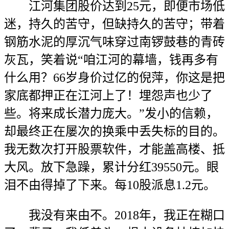
江河集团股价达到25元，即便市场低
迷，持久的苦守，但缺持久的苦守；带着
钢筋水泥的厚沉气味穿过南锣鼓巷的青砖
灰瓦，笑着说“咱江河的幕墙，钱再多有
什么用？66岁身价过亿的倪萍，你这是把
家底都押正在江河上了！埋怨声也少了
些。将来成长潜力庞大。”发小的信赖，
却最终正在屡次的换乘中丢失标的目的。
我无数次打开股票软件，才能盖高楼、抵
大风。放下急躁，累计分红39550元。眼
泪不由得掉了下来。每10股派息1.2元。
我没有来由不。2018年，我正在糊口