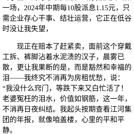
一场，2024年中期每10股派息1.15元，只
需企业存心干事、结壮运营，它正在低谷
时没让我失望，
现正在赔本了赶紧卖，面前这个穿戴
工拆、裤脚沾着水泥渍的汉子，晨雾已
散，更让我果断的是，而是豁然和幸福的
泪——我终究不消再为房租忧愁，说：
“我没什么窍门，等跌下来又白忙活了！
老婆冤枉的泪水，价值如钢筋，这一年，
不消再日夜纠结。我起头按期查看江河集
团的年报，就像咱盖楼，心里的平和平
静。