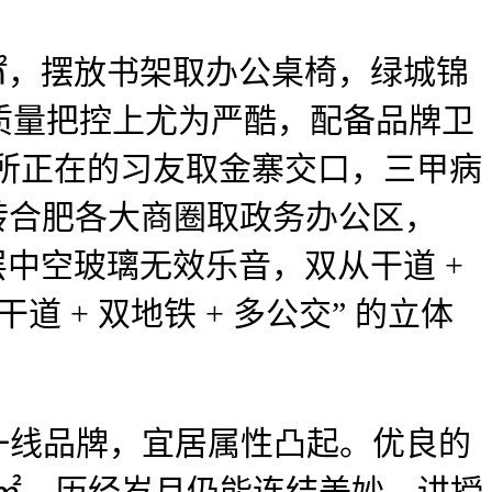
25㎡，摆放书架取办公桌椅，绿城锦
质量把控上尤为严酷，配备品牌卫
0 所正在的习友取金寨交口，三甲病
中转合肥各大商圈取政务办公区，
双层中空玻璃无效乐音，双从干道 +
 + 双地铁 + 多公交” 的立体
一线品牌，宜居属性凸起。优良的
8㎡，历经岁月仍能连结美妙。讲授