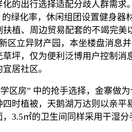
的出行选择适配分歧人群需求。
42% 的绿化率，休闲组团设置健身
规划扶植、周边贸易配套的不竭完
达高新区立异财产园，本坐楼盘消息
光草坪，仅为便利泛博用户控制消
的宜居社区。
学区房” 中的抢手选择，金寨做为
种四时植被，天鹅湖万达则以亲平
，3.5㎡的卫生间同样采用干湿