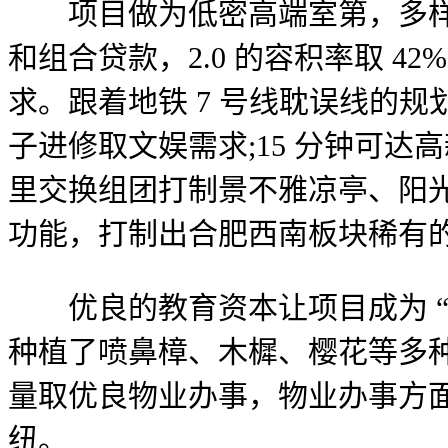
项目做为低密高端室第，多样化
和组合贷款，2.0 的容积率取 
求。跟着地铁 7 号线耽误线的
子进修取文娱需求;15 分钟可
里交换组团打制景不雅凉亭、阳
功能，打制出合肥西南板块稀有
优良的教育资本让项目成为 “
种植了喷鼻樟、木樨、樱花等多
量取优良物业办事，物业办事方面
纽。