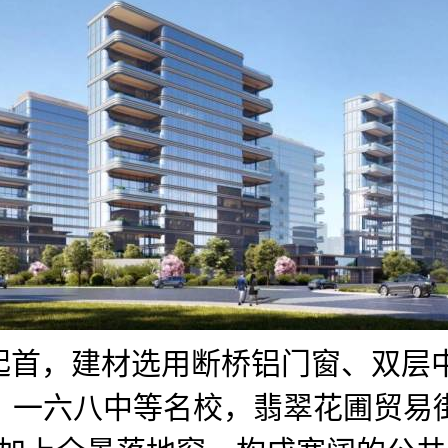
。起首，建材选用断桥铝门窗、双
中、一六八中等名校，翡翠花圃贸