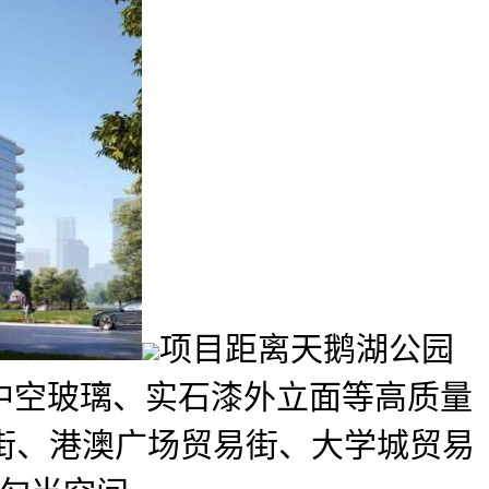
项目距离天鹅湖公园
层中空玻璃、实石漆外立面等高质量
易街、港澳广场贸易街、大学城贸易