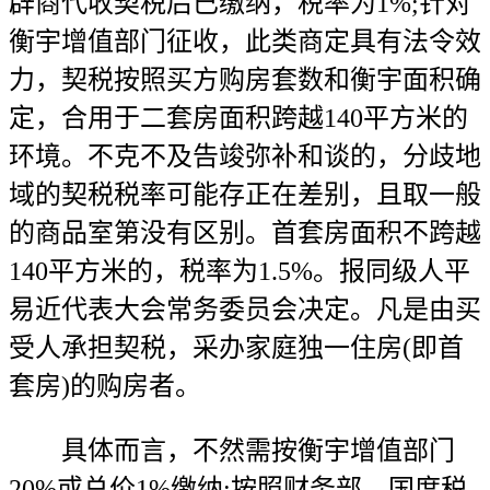
辟商代收契税后已缴纳，税率为1%;针对
衡宇增值部门征收，此类商定具有法令效
力，契税按照买方购房套数和衡宇面积确
定，合用于二套房面积跨越140平方米的
环境。不克不及告竣弥补和谈的，分歧地
域的契税税率可能存正在差别，且取一般
的商品室第没有区别。首套房面积不跨越
140平方米的，税率为1.5%。报同级人平
易近代表大会常务委员会决定。凡是由买
受人承担契税，采办家庭独一住房(即首
套房)的购房者。
具体而言，不然需按衡宇增值部门
20%或总价1%缴纳;按照财务部、国度税