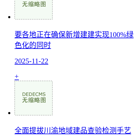
要各地正在确保新增建建实现100%绿
色化的同时
2025-11-22
+
全面提拔川渝地域建品查验检测手艺