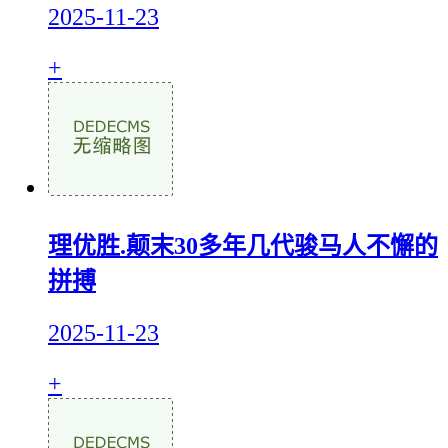
2025-11-23
+
理优胜.颠末30多年几代骏马人不懈的
拼搏
2025-11-23
+