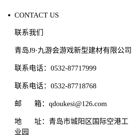
CONTACT US
联系我们
青岛J9·九游会游戏新型建材有限公司
联系电话：0532-87717999
联系电话：0532-87718768
邮 箱：qdoukesi@126.com
地 址：青岛市城阳区国际空港工
业园