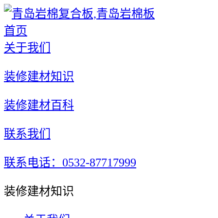
首页
关于我们
装修建材知识
装修建材百科
联系我们
联系电话：0532-87717999
装修建材知识