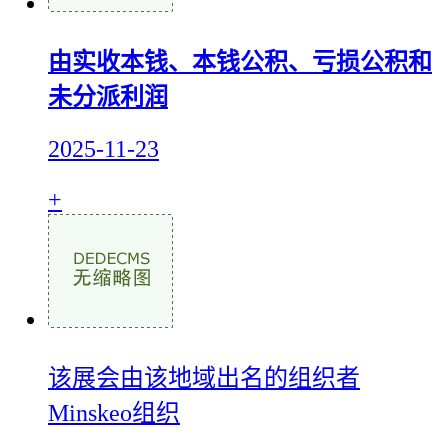
由实收本钱、本钱公积、亏损公积和
未分派利润
2025-11-23
+
该展会由该地域出名的组织者
Minskeo组织