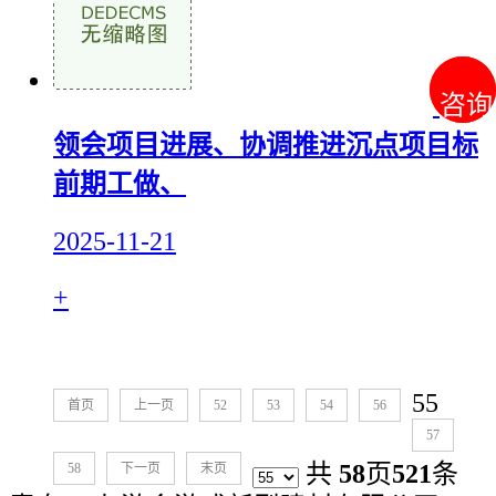
咨询
咨询
领会项目进展、协调推进沉点项目标
前期工做、
2025-11-21
+
55
首页
上一页
52
53
54
56
57
共
58
页
521
条
58
下一页
末页