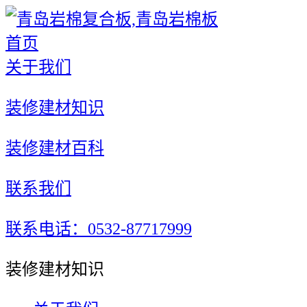
首页
关于我们
装修建材知识
装修建材百科
联系我们
联系电话：0532-87717999
装修建材知识