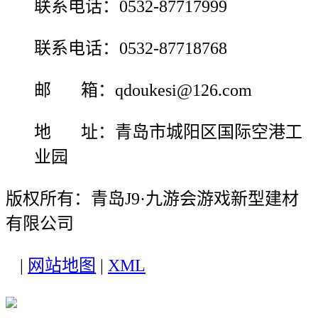
联系电话：0532-87717999
联系电话：0532-87718768
邮 箱：qdoukesi@126.com
地 址：青岛市城阳区国际空港工
业园
版权所有：青岛J9·九游会游戏新型建材
有限公司
|
网站地图
|
XML