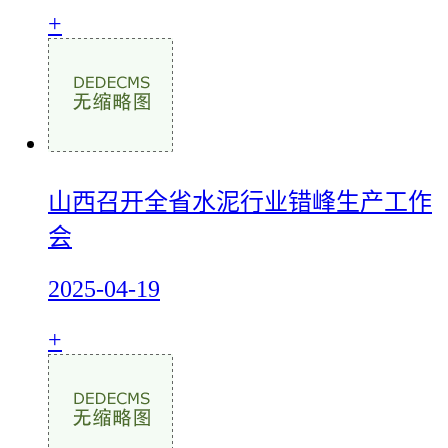
+
山西召开全省水泥行业错峰生产工作
会
2025-04-19
+