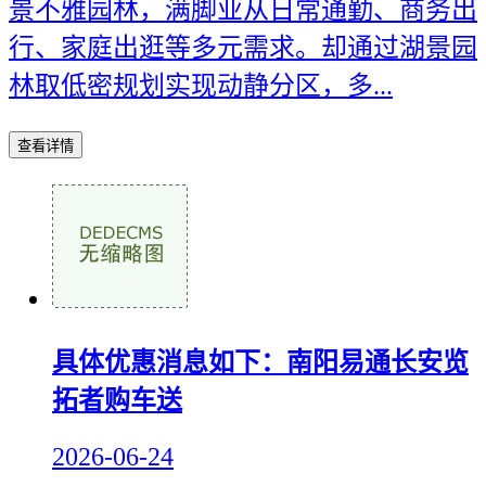
景不雅园林，满脚业从日常通勤、商务出
行、家庭出逛等多元需求。却通过湖景园
林取低密规划实现动静分区，多...
查看详情
具体优惠消息如下：南阳易通长安览
拓者购车送
2026-06-24