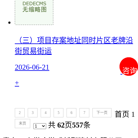
（三）项目存案地址同时片区老牌沿
街贸易街运
2026-06-21
咨询
咨询
+
首页 1
2
3
4
5
6
7
下一页
共
62
页
557
条
末页