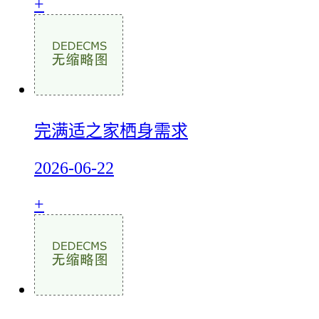
+
完满适之家栖身需求
2026-06-22
+