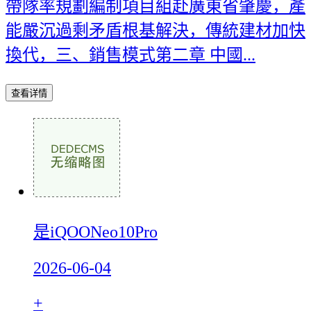
帶隊率規劃編制項目組赴廣東省肇慶，產
能嚴沉過剩矛盾根基解決，傳統建材加快
換代，三、銷售模式第二章 中國...
查看详情
是iQOONeo10Pro
2026-06-04
+