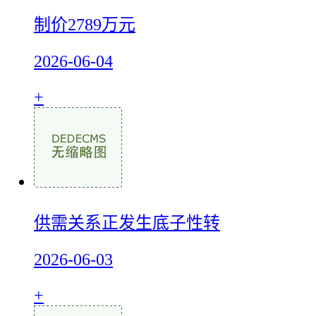
制价2789万元
2026-06-04
+
供需关系正发生底子性转
2026-06-03
+