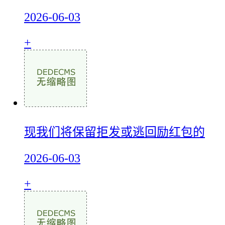
2026-06-03
+
现我们将保留拒发或逃回励红包的
2026-06-03
+