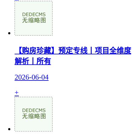
【购房珍藏】预定专线丨项目全维度
解析丨所有
2026-06-04
+